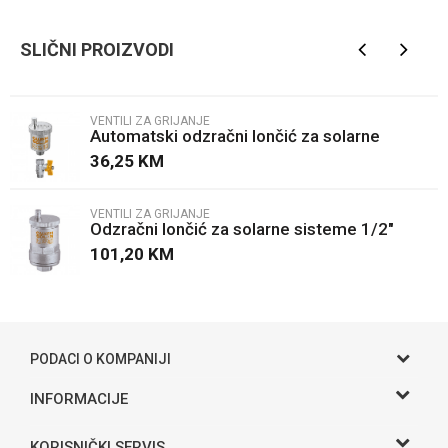
Brendovi
Caleffi
SLIČNI PROIZVODI
Email
VENTILI ZA GRIJANJE
Automatski odzračni lončić za solarne
Poruka
sisteme 3/8"
36,25
KM
VENTILI ZA GRIJANJE
Odzračni lončić za solarne sisteme 1/2"
101,20
KM
POŠALJI
PODACI O KOMPANIJI
Gama S doo
INFORMACIJE
O nama
Adresa
KORISNIČKI SERVIS