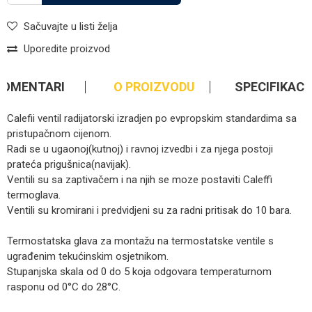
Sačuvajte u listi želja
Uporedite proizvod
KOMENTARI
O PROIZVODU
SPECIFIKACI
Calefii ventil radijatorski izradjen po evpropskim standardima sa
pristupačnom cijenom.
Radi se u ugaonoj(kutnoj) i ravnoj izvedbi i za njega postoji
prateća prigušnica(navijak).
Ventili su sa zaptivačem i na njih se moze postaviti Caleffi
termoglava.
Ventili su kromirani i predvidjeni su za radni pritisak do 10 bara.
Termostatska glava za montažu na termostatske ventile s
ugrađenim tekućinskim osjetnikom.
Stupanjska skala od 0 do 5 koja odgovara temperaturnom
rasponu od 0°C do 28°C.
Kategorija
Ventili za grijanje
Ime/Nadimak