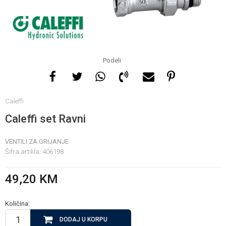
Za više informacija, pomoć
i porudžbine
065 146 845
Podeli
Radno vrijeme
Caleffi
08 - 16h svaki dan osim
nedelje
Caleffi set Ravni
VENTILI ZA GRIJANJE
Pišite nam
Šifra artikla:
406198
info@gamasbn.net
49,20
KM
Količina:
DODAJ U KORPU