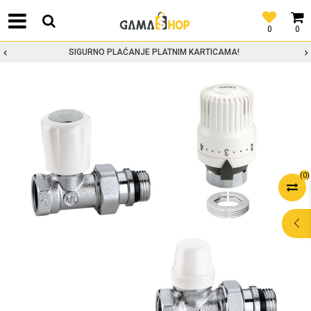
0
0
SIGURNO PLAĆANJE PLATNIM KARTICAMA!
(
0
)
POMOĆ PRI
KUPOVINI