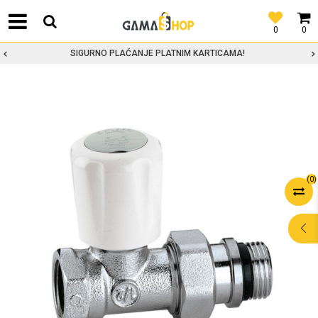
0
0
SIGURNO PLAĆANJE PLATNIM KARTICAMA!
(
0
)
POMOĆ PRI
KUPOVINI