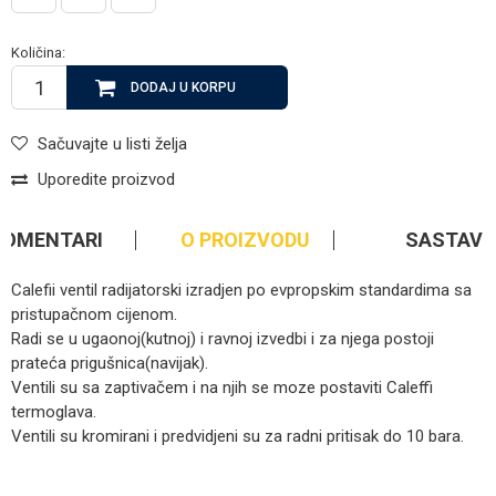
Količina:
DODAJ U KORPU
Sačuvajte u listi želja
Uporedite proizvod
KOMENTARI
O PROIZVODU
SASTAV
Calefii ventil radijatorski izradjen po evpropskim standardima sa
pristupačnom cijenom.
Radi se u ugaonoj(kutnoj) i ravnoj izvedbi i za njega postoji
prateća prigušnica(navijak).
Ventili su sa zaptivačem i na njih se moze postaviti Caleffi
termoglava.
Ventili su kromirani i predvidjeni su za radni pritisak do 10 bara.
Kategorija
Ventili za grijanje
Ime/Nadimak