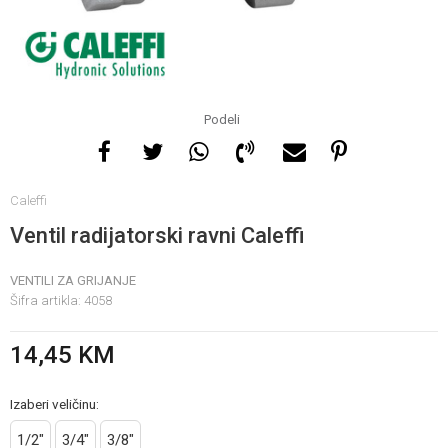
Za više informacija, pomoć
i porudžbine
065 146 845
Podeli
Radno vrijeme
Caleffi
08 - 16h svaki dan osim
nedelje
Ventil radijatorski ravni Caleffi
VENTILI ZA GRIJANJE
Pišite nam
Šifra artikla:
4058
info@gamasbn.net
14,45
KM
Izaberi veličinu:
1/2"
3/4"
3/8"