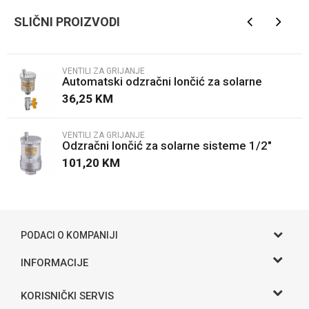
Brendovi
Caleffi
SLIČNI PROIZVODI
Email
VENTILI ZA GRIJANJE
Automatski odzračni lončić za solarne
Poruka
sisteme 3/8"
36,25
KM
VENTILI ZA GRIJANJE
Odzračni lončić za solarne sisteme 1/2"
101,20
KM
POŠALJI
PODACI O KOMPANIJI
Gama S doo
INFORMACIJE
O nama
Adresa
KORISNIČKI SERVIS
Hase bb, Bijeljina
Kontakt