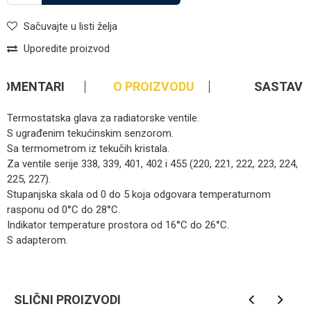
Sačuvajte u listi želja
Uporedite proizvod
KOMENTARI
O PROIZVODU
SASTAV
Termostatska glava za radiatorske ventile.
S ugrađenim tekućinskim senzorom.
Sa termometrom iz tekučih kristala.
Za ventile serije 338, 339, 401, 402 i 455 (220, 221, 222, 223, 224,
225, 227).
Stupanjska skala od 0 do 5 koja odgovara temperaturnom
rasponu od 0°C do 28°C.
Indikator temperature prostora od 16°C do 26°C.
S adapterom.
Kategorija
Ventili za grijanje
Ime/Nadimak
Brendovi
Caleffi
SLIČNI PROIZVODI