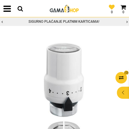
0
0
SIGURNO PLAĆANJE PLATNIM KARTICAMA!
(
0
)
POMOĆ PRI
KUPOVINI