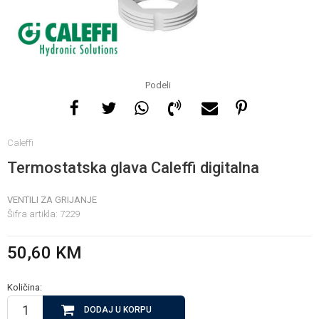
Za više informacija, pomoć
i porudžbine
065 146 845
Podeli
Radno vrijeme
Caleffi
08 - 16h svaki dan osim
nedelje
Termostatska glava Caleffi digitalna
VENTILI ZA GRIJANJE
Pišite nam
Šifra artikla:
7229
info@gamasbn.net
50,60
KM
Količina:
DODAJ U KORPU