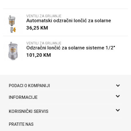
Email
VENTILI ZA GRIJANJE
Automatski odzračni lončić za solarne
Poruka
sisteme 3/8"
36,25
KM
VENTILI ZA GRIJANJE
Odzračni lončić za solarne sisteme 1/2"
101,20
KM
POŠALJI
PODACI O KOMPANIJI
Gama S doo
INFORMACIJE
O nama
Adresa
KORISNIČKI SERVIS
Hase bb, Bijeljina
Kontakt
Uslovi korišćenja i prodaje
Telefon:
PRATITE NAS
Politika privatnosti
065 146 845