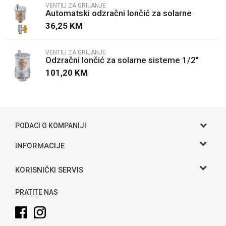
VENTILI ZA GRIJANJE
Automatski odzračni lončić za solarne
Poruka
sisteme 3/8"
36,25
KM
VENTILI ZA GRIJANJE
Odzračni lončić za solarne sisteme 1/2"
101,20
KM
POŠALJI
PODACI O KOMPANIJI
Gama S doo
INFORMACIJE
O nama
Adresa
KORISNIČKI SERVIS
Hase bb, Bijeljina
Kontakt
Uslovi korišćenja i prodaje
Telefon:
PRATITE NAS
Politika privatnosti
065 146 845
Kako kupiti
Email: