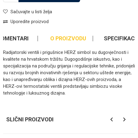
Sačuvajte u listi želja
Uporedite proizvod
KOMENTARI
O PROIZVODU
SPECIFIKACI
Radijatorski ventili i prigušnice HERZ simbol su dugovječnosti i
kvalitete na hrvatskom tržištu. Dugogodišnje iskustvo, kao i
specijalizacija na području grijanja i regulacijske tehnike, pridonijeli
su razvoju brojnih inovativnih rješenja u sektoru uštede energije,
kao i unapređivanju oblika i dizajna HERZ-ovih proizvoda, a
HERZ-ovi termostatski ventili predstavljaju simbiozu visoke
tehnologije i luksuznog dizajna.
Kategorija
Ventili za grijanje
Ime/Nadimak
Brendovi
Herz
SLIČNI PROIZVODI
Email