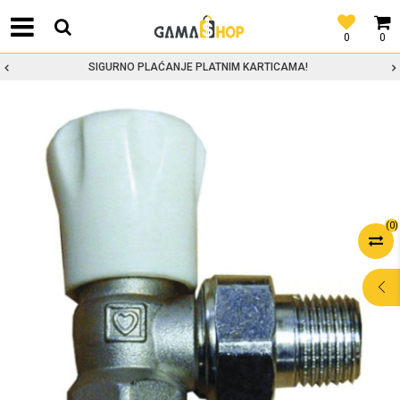
0
0
SIGURNO PLAĆANJE PLATNIM KARTICAMA!
(
0
)
POMOĆ PRI
KUPOVINI