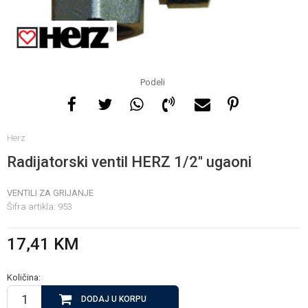
Za više informacija, pomoć
i porudžbine
065 146 845
Podeli
Radno vrijeme
Herz
08 - 16h svaki dan osim
nedelje
Radijatorski ventil HERZ 1/2'' ugaoni
VENTILI ZA GRIJANJE
Pišite nam
Šifra artikla:
953
info@gamasbn.net
17,41
KM
Količina:
DODAJ U KORPU