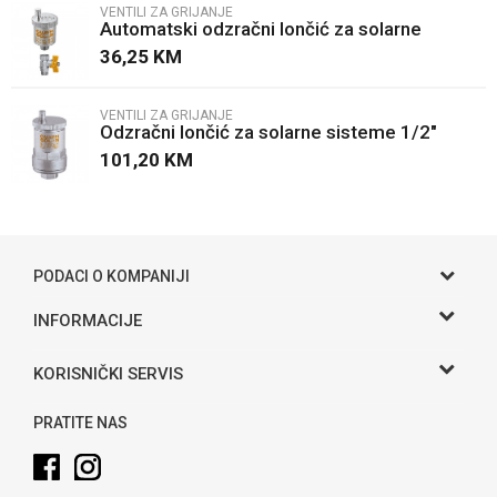
VENTILI ZA GRIJANJE
Automatski odzračni lončić za solarne
Poruka
sisteme 3/8"
36,25
KM
VENTILI ZA GRIJANJE
Odzračni lončić za solarne sisteme 1/2"
101,20
KM
POŠALJI
PODACI O KOMPANIJI
Gama S doo
INFORMACIJE
O nama
Adresa
KORISNIČKI SERVIS
Hase bb, Bijeljina
Kontakt
Uslovi korišćenja i prodaje
Telefon:
PRATITE NAS
Politika privatnosti
065 146 845
Kako kupiti
Email: