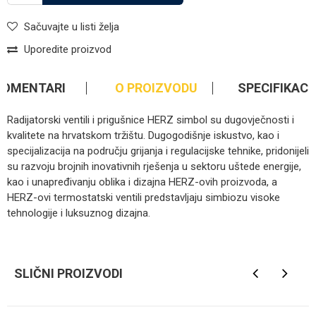
Sačuvajte u listi želja
Uporedite proizvod
KOMENTARI
O PROIZVODU
SPECIFIKACI
Radijatorski ventili i prigušnice HERZ simbol su dugovječnosti i
kvalitete na hrvatskom tržištu. Dugogodišnje iskustvo, kao i
specijalizacija na području grijanja i regulacijske tehnike, pridonijeli
su razvoju brojnih inovativnih rješenja u sektoru uštede energije,
kao i unapređivanju oblika i dizajna HERZ-ovih proizvoda, a
HERZ-ovi termostatski ventili predstavljaju simbiozu visoke
tehnologije i luksuznog dizajna.
Kategorija
Ventili za grijanje
Ime/Nadimak
Brendovi
Herz
SLIČNI PROIZVODI
Email