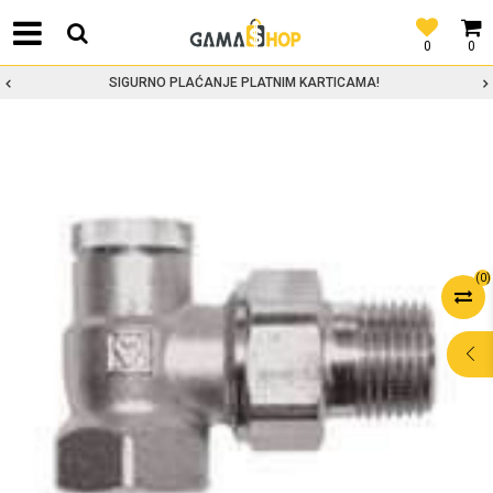
0
0
SIGURNO PLAĆANJE PLATNIM KARTICAMA!
(
0
)
POMOĆ PRI
KUPOVINI