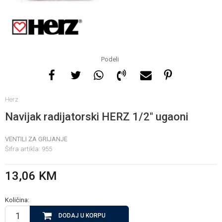
Za više informacija, pomoć
i porudžbine
065 146 845
Podeli
Radno vrijeme
Herz
08 - 16h svaki dan osim
nedelje
Navijak radijatorski HERZ 1/2" ugaoni
VENTILI ZA GRIJANJE
Pišite nam
Šifra artikla:
955
info@gamasbn.net
13,06
KM
Količina:
DODAJ U KORPU