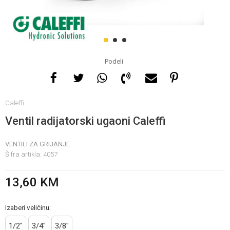
Za više informacija, pomoć
i porudžbine
1
2
3
065 146 845
Podeli
Radno vrijeme
Caleffi
08 - 16h svaki dan osim
nedelje
Ventil radijatorski ugaoni Caleffi
VENTILI ZA GRIJANJE
Pišite nam
Šifra artikla:
4057
info@gamasbn.net
13,60
KM
Izaberi veličinu:
1/2"
3/4"
3/8"