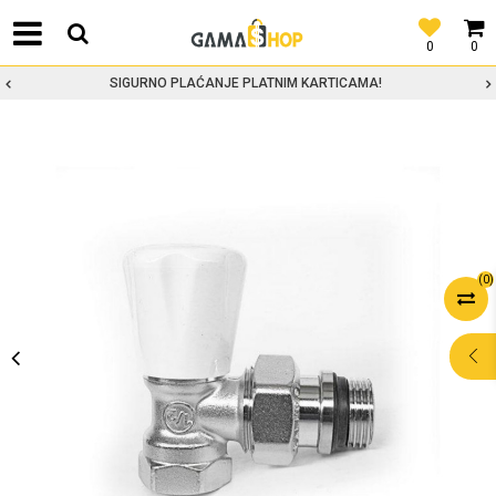
0
0
SIGURNO PLAĆANJE PLATNIM KARTICAMA!
(
0
)
POMOĆ PRI
KUPOVINI