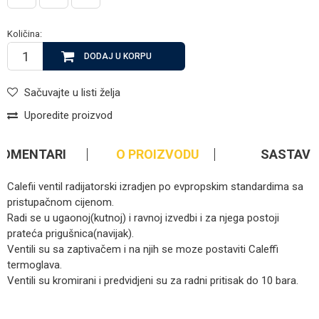
Količina:
DODAJ U KORPU
Sačuvajte u listi želja
Uporedite proizvod
KOMENTARI
O PROIZVODU
SASTAV
Calefii ventil radijatorski izradjen po evpropskim standardima sa
pristupačnom cijenom.
Radi se u ugaonoj(kutnoj) i ravnoj izvedbi i za njega postoji
prateća prigušnica(navijak).
Ventili su sa zaptivačem i na njih se moze postaviti Caleffi
termoglava.
Ventili su kromirani i predvidjeni su za radni pritisak do 10 bara.
Kategorija
Ventili za grijanje
Ime/Nadimak