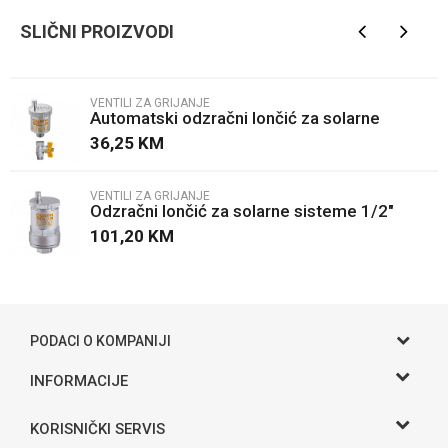
Brendovi
Caleffi
SLIČNI PROIZVODI
Email
VENTILI ZA GRIJANJE
Automatski odzračni lončić za solarne
Poruka
sisteme 3/8"
36,25
KM
VENTILI ZA GRIJANJE
Odzračni lončić za solarne sisteme 1/2"
101,20
KM
POŠALJI
PODACI O KOMPANIJI
OSTALI KOMENTARI
Gama S doo
INFORMACIJE
O nama
Adresa
KORISNIČKI SERVIS
test
Hase bb, Bijeljina
Kontakt