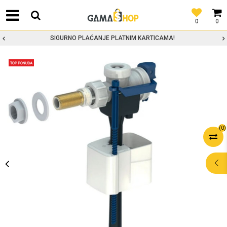
0
0
SIGURNO PLAĆANJE PLATNIM KARTICAMA!
(
0
)
POMOĆ PRI
KUPOVINI