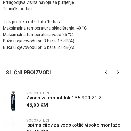
Prilagodljiva visina navoja za punjenje
Tehnički podaci:
Tlak protoka od 0,1 do 10 bara
Maksimalna temperatura skladištenja: 40 °C
Maksimalna temperatura vode 25 °C
Buka u cjevovodu pri 3 bara: 15 dB(A)
Buka u cjevovodu pri 5 bara: 21 dB(A)
Kategorija
Vodokotlići
Ime/Nadimak
Brendovi
GEBERIT
SLIČNI PROIZVODI
Email
VODOKOTLIĆI
Zvono za monoblok 136.900.21.2
Poruka
46,00
KM
VODOKOTLIĆI
Ispirna cijev za vodokotlić visoke montaže
LIV