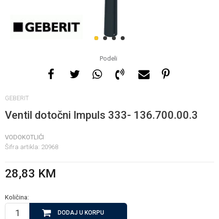
Za više informacija, pomoć
i porudžbine
1
2
3
4
065 146 845
Podeli
Radno vrijeme
GEBERIT
08 - 16h svaki dan osim
nedelje
Ventil dotočni Impuls 333- 136.700.00.3
VODOKOTLIĆI
Pišite nam
Šifra artikla:
20968
info@gamasbn.net
28,83
KM
Količina:
DODAJ U KORPU