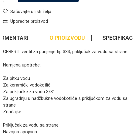
Sačuvajte u listi želja
Uporedite proizvod
KOMENTARI
O PROIZVODU
SPECIFIKACI
GEBERIT ventil za punjenje tip 333, priključak za vodu sa strane.
Namjena upotrebe:
Za pitku vodu
Za keramički vodokotlić
Za priključke za vodu 3/8''
Za ugradnju u nadžbukne vodokotliće s priključkom za vodu sa
strane
Značajke:
Priključak za vodu sa strane
Navojna spojnica