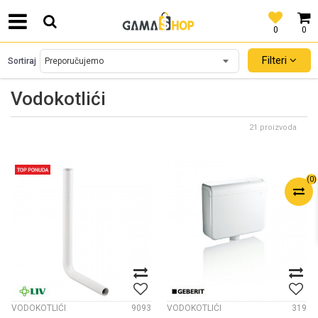
0
0
SIGURNO PLAĆANJE PLATNIM KARTICAMA!
Filteri
Sortiraj
Vodokotlići
21 proizvoda
(
0
)
VODOKOTLIĆI
9093
VODOKOTLIĆI
319