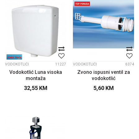
VODOKOTLIĆI
11227
VODOKOTLIĆI
6374
Vodokotlić Luna visoka
Zvono ispusni ventil za
montaža
vodokotlić
32,55
KM
5,60
KM