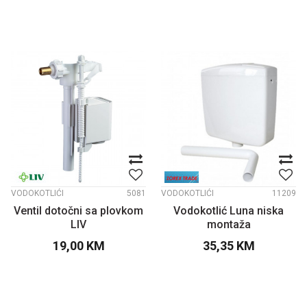
VODOKOTLIĆI
5081
VODOKOTLIĆI
11209
Ventil dotočni sa plovkom
Vodokotlić Luna niska
LIV
montaža
19,00
KM
35,35
KM