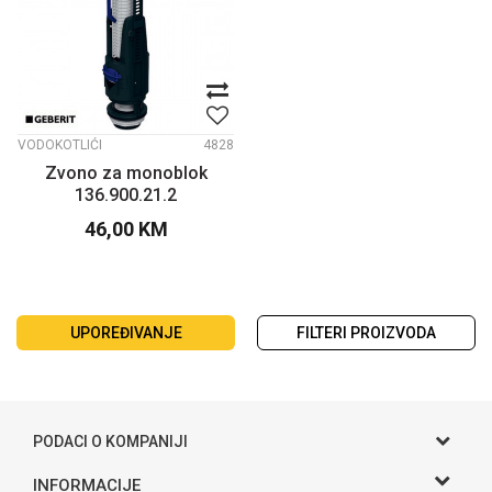
VODOKOTLIĆI
4828
Zvono za monoblok
136.900.21.2
46,00
KM
UPOREĐIVANJE
FILTERI PROIZVODA
PODACI O KOMPANIJI
Gama S doo
INFORMACIJE