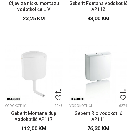
Cijev za nisku montazu
Geberit Fontana vodokotlić
vodotkolića LIV
AP112
23,25
KM
83,00
KM
VODOKOTLIĆI
5048
VODOKOTLIĆI
6276
Geberit Montana dup
Geberit Rio vodokotlić
vodokotlić AP117
AP111
112,00
KM
76,30
KM