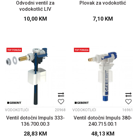
Odvodni ventil za
Plovak za vodokotlić
vodokotlić LIV
10,00
KM
7,10
KM
VODOKOTLIĆI
20968
VODOKOTLIĆI
16961
Ventil dotočni Impuls 333-
Ventil dotočni Impuls 380-
136.700.00.3
240.715.00.1
28,83
KM
48,13
KM