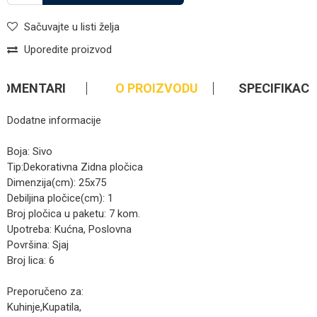
Sačuvajte u listi želja
Uporedite proizvod
KOMENTARI
O PROIZVODU
SPECIFIKACI
Dodatne informacije
Boja: Sivo
Tip:Dekorativna Zidna pločica
Dimenzija(cm): 25x75
Debiljina pločice(cm): 1
Broj pločica u paketu: 7 kom.
Upotreba: Kućna, Poslovna
Površina: Sjaj
Broj lica: 6
Preporučeno za:
Kuhinje,Kupatila,