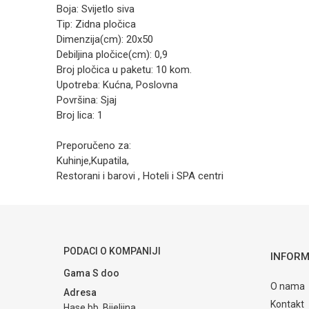
Boja: Svijetlo siva
Tip: Zidna pločica
Dimenzija(cm): 20x50
Debiljina pločice(cm): 0,9
Broj pločica u paketu: 10 kom.
Upotreba: Kućna, Poslovna
Površina: Sjaj
Broj lica: 1
Preporučeno za:
Kuhinje,Kupatila,
Restorani i barovi , Hoteli i SPA centri
Kategorija
Zidne
Ime/Nadimak
Brendovi
Zorka
Poruka
PODACI O KOMPANIJI
INFORM
Gama S doo
O nama
Adresa
Kontakt
Hase bb, Bijeljina