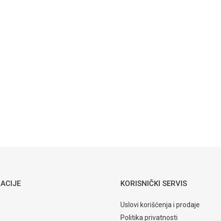
Emotion
Beige
20x50cm
 pločice
Email
 keramika
ACIJE
KORISNIČKI SERVIS
Uslovi korišćenja i prodaje
Politika privatnosti