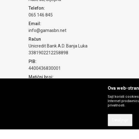
Telefon:
065 146 845
POŠALJI
Email:
info@gamasbn.net
Račun
Unicredit Bank A.D. Banja Luka
3381902212258898
PIB:
4400436830001
Matični broj:
1774069
Ova web-strani
Sajt koristi cookie
Internet prodavnicu
privatnosti.
Detaljnije