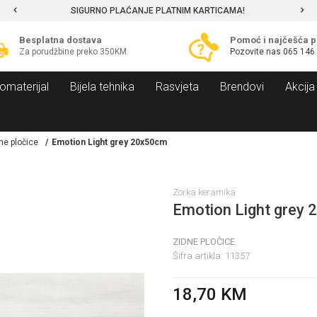
SIGURNO PLAĆANJE PLATNIM KARTICAMA!
Besplatna dostava
Pomoć i najčešća p
Za porudžbine preko 350KM.
Pozovite nas
065 146
omaterijal
Bijela tehnika
Rasvjeta
Brendovi
Akcija
ne pločice
Emotion Light grey 20x50cm
Zorka keramika
Emotion Light grey
ZIDNE PLOČICE
Šifra artikla:
11357
18,70
KM