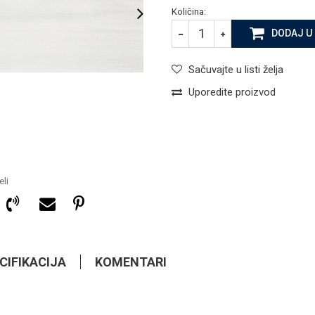
Količina:
DODAJ U
Sačuvajte u listi želja
Uporedite proizvod
li
CIFIKACIJA
KOMENTARI
18,70
KM
ZIDNE PLOČICE