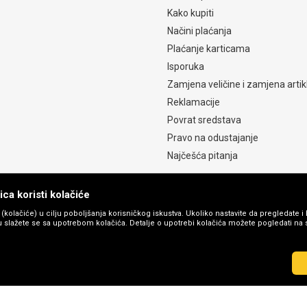
Kako kupiti
Načini plaćanja
Plaćanje karticama
Isporuka
Zamjena veličine i zamjena artik
Reklamacije
Povrat sredstava
Pravo na odustajanje
Najčešća pitanja
ca koristi kolačiće
s (kolačiće) u cilju poboljšanja korisničkog iskustva. Ukoliko nastavite da pregledate i 
 slažete se sa upotrebom kolačića. Detalje o upotrebi kolačića možete pogledati na st
©2026
GAMASHOP.BA
, IZRADA
NB SOFT
. SVA PRAVA ZADRŽANA.