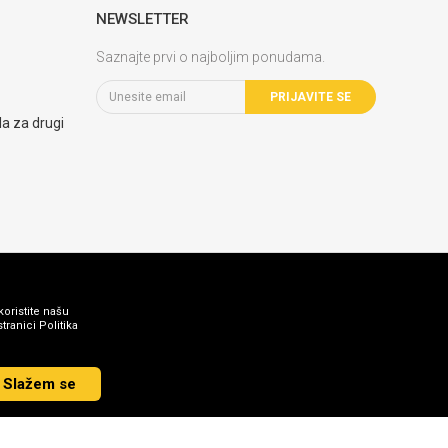
NEWSLETTER
Saznajte prvi o najboljim ponudama.
PRIJAVITE SE
la za drugi
koristite našu
ranici Politika
Slažem se