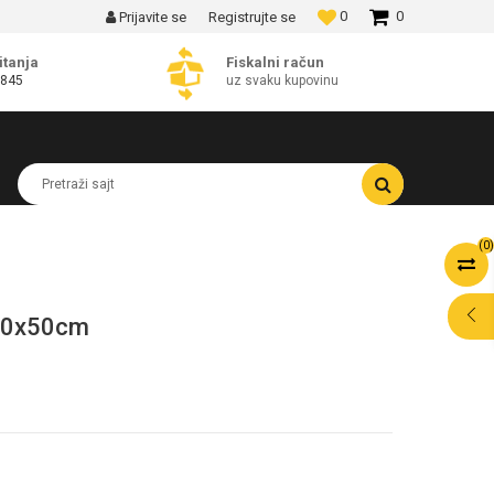
0
0
Prijavite se
Registrujte se
MOGUĆNOST BESPLATNE ISPORUKE!
itanja
Fiskalni račun
 845
uz svaku kupovinu
Pretraži sajt
(
0
)
 20x50cm
POMOĆ PRI
KUPOVINI