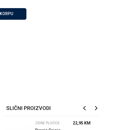
Za više informacija, pomoć
i porudžbine
 KORPU
065 146 845
Radno vrijeme
08 - 16h svaki dan osim
nedelje
Pišite nam
info@gamasbn.net
SLIČNI PROIZVODI
22,95
KM
ZIDNE PLOČICE