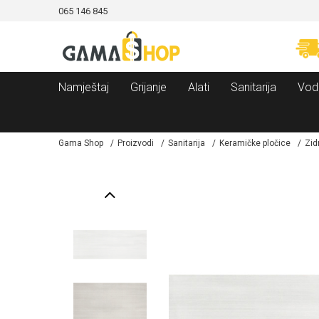
065 146 845
CAMA!
MOGUĆNOST BESPLATNE ISPORUKE!
Namještaj
Grijanje
Alati
Sanitarija
Vod
Gama Shop
Proizvodi
Sanitarija
Keramičke pločice
Zid