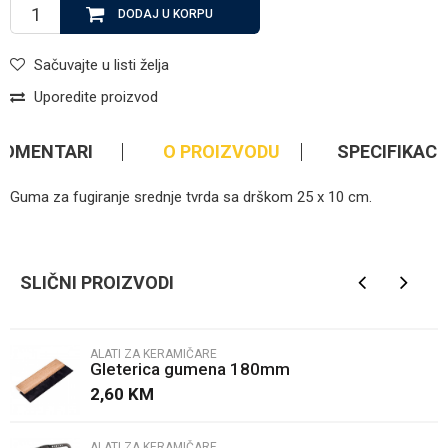
DODAJ U KORPU
Sačuvajte u listi želja
Uporedite proizvod
KOMENTARI
O PROIZVODU
SPECIFIKACI
Guma za fugiranje srednje tvrda sa drškom 25 x 10 cm.
Kategorija
Alati za keramičare
Ime/Nadimak
Brendovi
Sigma
SLIČNI PROIZVODI
Email
ALATI ZA KERAMIČARE
Gleterica gumena 180mm
Poruka
2,60
KM
ALATI ZA KERAMIČARE