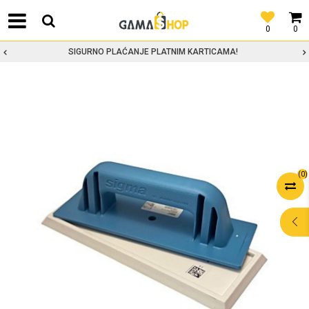
0
0
SIGURNO PLAĆANJE PLATNIM KARTICAMA!
(
0
)
POMOĆ PRI
KUPOVINI