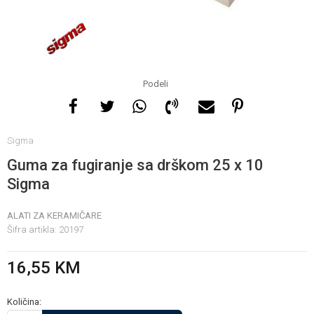
Za više informacija, pomoć
i porudžbine
065 146 845
Podeli
Radno vrijeme
Sigma
08 - 16h svaki dan osim
nedelje
Guma za fugiranje sa drškom 25 x 10
Sigma
Pišite nam
ALATI ZA KERAMIČARE
info@gamasbn.net
Šifra artikla:
20197
16,55
KM
Količina: