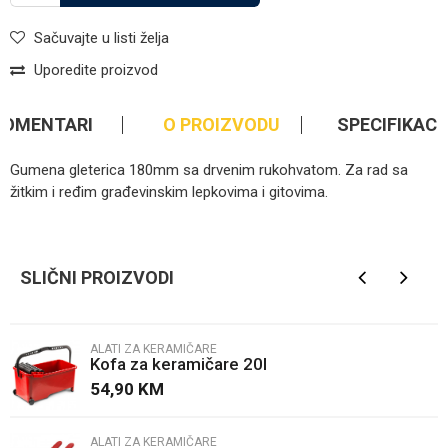
Sačuvajte u listi želja
Uporedite proizvod
KOMENTARI
O PROIZVODU
SPECIFIKACI
Gumena gleterica 180mm sa drvenim rukohvatom. Za rad sa
žitkim i ređim građevinskim lepkovima i gitovima.
Kategorija
Alati za keramičare
Ime/Nadimak
Brendovi
Beorol
SLIČNI PROIZVODI
Email
ALATI ZA KERAMIČARE
Kofa za keramičare 20l
Poruka
54,90
KM
ALATI ZA KERAMIČARE