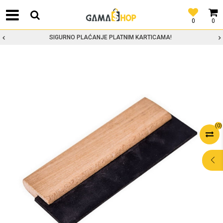
0
0
SIGURNO PLAĆANJE PLATNIM KARTICAMA!
(
0
)
POMOĆ PRI
KUPOVINI