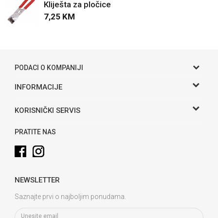
Kliješta za pločice
7,25
KM
POŠALJI
PODACI O KOMPANIJI
Gama S doo
INFORMACIJE
O nama
Adresa
KORISNIČKI SERVIS
Hase bb, Bijeljina
Kontakt
Uslovi korišćenja i prodaje
Telefon:
PRATITE NAS
Politika privatnosti
065 146 845
Kako kupiti
Email:
info@gamasbn.net
Načini plaćanja
NEWSLETTER
Plaćanje karticama
Račun
Unicredit Bank A.D. Banja Luka
Isporuka
Saznajte prvi o najboljim ponudama.
3381902212258898
Zamjena veličine i zamjena artikla za drugi
PIB: