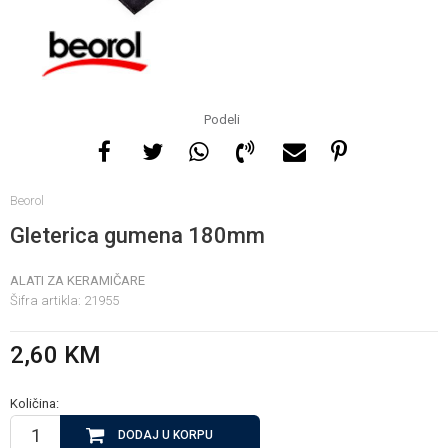
Za više informacija, pomoć
i porudžbine
065 146 845
Podeli
Radno vrijeme
Beorol
08 - 16h svaki dan osim
nedelje
Gleterica gumena 180mm
ALATI ZA KERAMIČARE
Pišite nam
Šifra artikla:
21955
info@gamasbn.net
2,60
KM
Količina:
DODAJ U KORPU