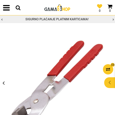
0
0
SIGURNO PLAĆANJE PLATNIM KARTICAMA!
(
0
)
POMOĆ PRI
KUPOVINI