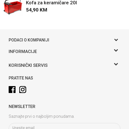
Kofa za keramičare 20l
54,90
KM
POŠALJI
PODACI O KOMPANIJI
Gama S doo
INFORMACIJE
O nama
Adresa
KORISNIČKI SERVIS
Hase bb, Bijeljina
Kontakt
Uslovi korišćenja i prodaje
Telefon:
PRATITE NAS
Politika privatnosti
065 146 845
Kako kupiti
Email:
info@gamasbn.net
Načini plaćanja
NEWSLETTER
Plaćanje karticama
Račun
Unicredit Bank A.D. Banja Luka
Isporuka
Saznajte prvi o najboljim ponudama.
3381902212258898
Zamjena veličine i zamjena artikla za drugi
PIB: