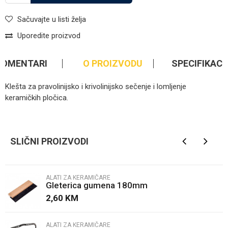
Sačuvajte u listi želja
Uporedite proizvod
KOMENTARI
O PROIZVODU
SPECIFIKACI
Klešta za pravolinijsko i krivolinijsko sečenje i lomljenje
keramičkih pločica.
Kategorija
Alati za keramičare
Ime/Nadimak
Brendovi
Beorol
SLIČNI PROIZVODI
Email
ALATI ZA KERAMIČARE
Gleterica gumena 180mm
Poruka
2,60
KM
ALATI ZA KERAMIČARE