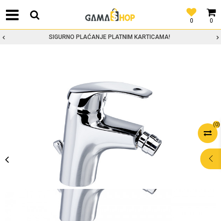
0
0
SIGURNO PLAĆANJE PLATNIM KARTICAMA!
(
0
)
POMOĆ PRI
KUPOVINI