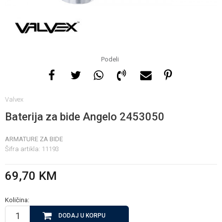
Za više informacija, pomoć
i porudžbine
065 146 845
1
2
Podeli
Radno vrijeme
Valvex
08 - 16h svaki dan osim
nedelje
Baterija za bide Angelo 2453050
ARMATURE ZA BIDE
Pišite nam
Šifra artikla:
11193
info@gamasbn.net
69,70
KM
Količina:
DODAJ U KORPU