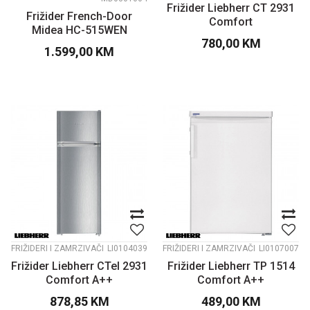
Frižider Liebherr CT 2931
Frižider French-Door
Comfort
Midea HC-515WEN
780,00
KM
comfort inox A+
1.599,00
KM
FRIŽIDERI I ZAMRZIVAČI
LI0104039
FRIŽIDERI I ZAMRZIVAČI
LI0107007
Frižider Liebherr CTel 2931
Frižider Liebherr TP 1514
Comfort A++
Comfort A++
878,85
KM
489,00
KM