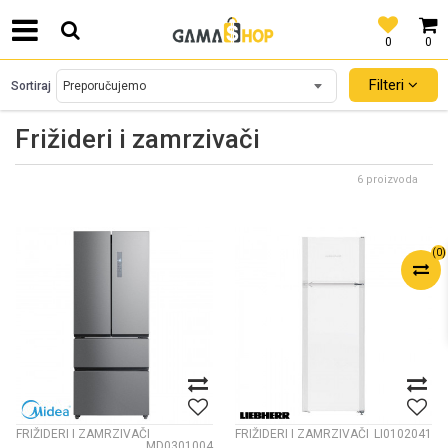
0
0
SIGURNO PLAĆANJE PLATNIM KARTICAMA!
Filteri
Sortiraj
Frižideri i zamrzivači
6 proizvoda
(
0
)
FRIŽIDERI I ZAMRZIVAČI
FRIŽIDERI I ZAMRZIVAČI
LI0102041
MD0301004