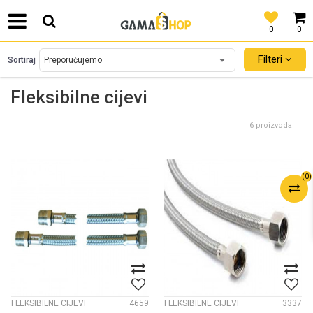
0
0
SIGURNO PLAĆANJE PLATNIM KARTICAMA!
Filteri
Sortiraj
Fleksibilne cijevi
6 proizvoda
(
0
)
FLEKSIBILNE CIJEVI
4659
FLEKSIBILNE CIJEVI
3337