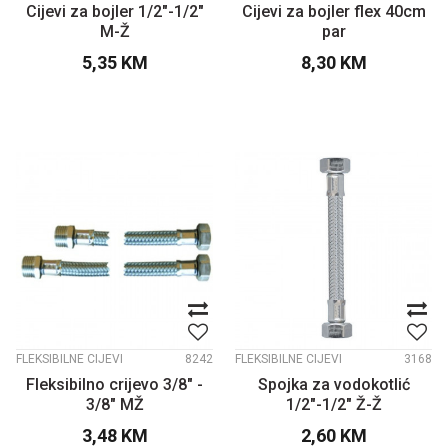
Cijevi za bojler 1/2"-1/2"
Cijevi za bojler flex 40cm
M-Ž
par
5,35
KM
8,30
KM
FLEKSIBILNE CIJEVI
8242
FLEKSIBILNE CIJEVI
3168
Fleksibilno crijevo 3/8" -
Spojka za vodokotlić
3/8" MŽ
1/2"-1/2" Ž-Ž
3,48
KM
2,60
KM