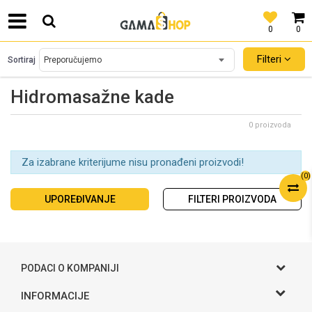
0
0
SIGURNO PLAĆANJE PLATNIM KARTICAMA!
Filteri
Sortiraj
Hidromasažne kade
0 proizvoda
Za izabrane kriterijume nisu pronađeni proizvodi!
(
0
)
UPOREĐIVANJE
FILTERI PROIZVODA
PODACI O KOMPANIJI
Gama S doo
INFORMACIJE