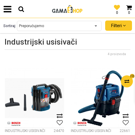
0
0
SIGURNO PLAĆANJE PLATNIM KARTICAMA!
Filteri
Sortiraj
Industrijski usisivači
4 proizvoda
(
0
)
INDUSTRIJSKI USISIVAČI
24470
INDUSTRIJSKI USISIVAČI
22661