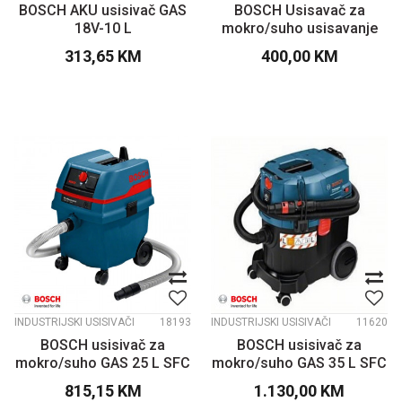
BOSCH AKU usisivač GAS
BOSCH Usisavač za
18V-10 L
mokro/suho usisavanje
GAS 15 PS
313,65
KM
400,00
KM
INDUSTRIJSKI USISIVAČI
18193
INDUSTRIJSKI USISIVAČI
11620
BOSCH usisivač za
BOSCH usisivač za
mokro/suho GAS 25 L SFC
mokro/suho GAS 35 L SFC
Professional
Professional
815,15
KM
1.130,00
KM