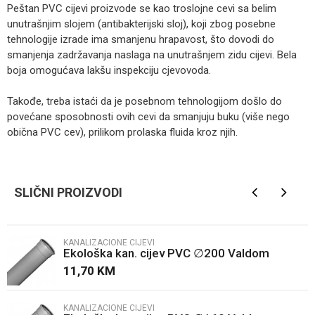
Peštan PVC cijevi proizvode se kao troslojne cevi sa belim
unutrašnjim slojem (antibakterijski sloj), koji zbog posebne
tehnologije izrade ima smanjenu hrapavost, što dovodi do
smanjenja zadržavanja naslaga na unutrašnjem zidu cijevi. Bela
boja omogućava lakšu inspekciju cjevovoda.
Takođe, treba istaći da je posebnom tehnologijom došlo do
povećane sposobnosti ovih cevi da smanjuju buku (više nego
obična PVC cev), prilikom prolaska fluida kroz njih.
Kategorija
Kanalizacione cijevi
Ime/Nadimak
Brendovi
Peštan
SLIČNI PROIZVODI
Email
KANALIZACIONE CIJEVI
Ekološka kan. cijev PVC ∅200 Valdom
Poruka
11,70
KM
KANALIZACIONE CIJEVI