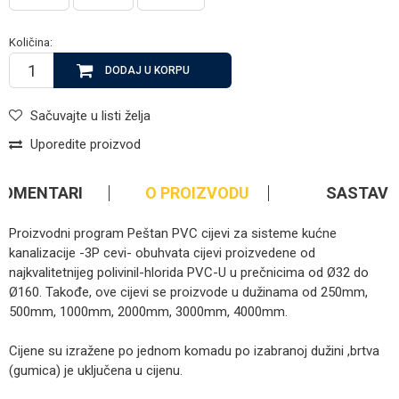
Količina:
DODAJ U KORPU
Sačuvajte u listi želja
Uporedite proizvod
KOMENTARI
O PROIZVODU
SASTAV
Proizvodni program Peštan PVC cijevi za sisteme kućne
kanalizacije -3P cevi- obuhvata cijevi proizvedene od
najkvalitetnijeg polivinil-hlorida PVC-U u prečnicima od Ø32 do
Ø160. Takođe, ove cijevi se proizvode u dužinama od 250mm,
500mm, 1000mm, 2000mm, 3000mm, 4000mm.
Cijene su izražene po jednom komadu po izabranoj dužini ,brtva
(gumica) je uključena u cijenu.