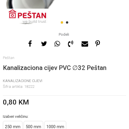
Za više informacija, pomoć
i porudžbine
1
2
065 146 845
Podeli
Radno vrijeme
Peštan
08 - 16h svaki dan osim
nedelje
Kanalizaciona cijev PVC ∅32 Peštan
KANALIZACIONE CIJEVI
Pišite nam
Šifra artikla:
18222
info@gamasbn.net
0,80
KM
Izaberi veličinu:
250 mm
500 mm
1000 mm