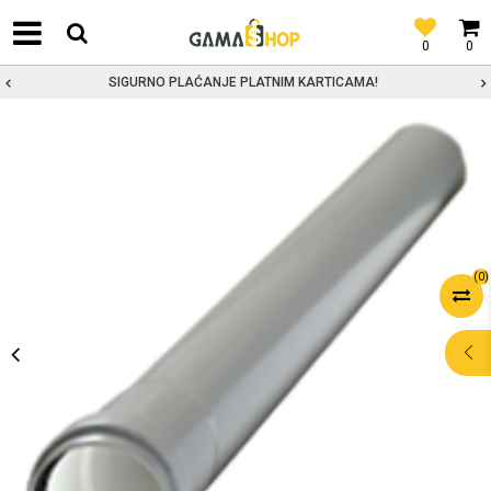
0
0
SIGURNO PLAĆANJE PLATNIM KARTICAMA!
(
0
)
POMOĆ PRI
KUPOVINI