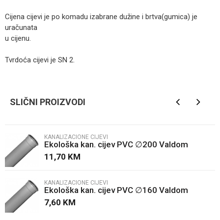
Cijena cijevi je po komadu izabrane dužine i brtva(gumica) je
uračunata
u cijenu.
Tvrdoća cijevi je SN 2.
Kategorija
Kanalizacione cijevi
Ime/Nadimak
Brendovi
Valdom
SLIČNI PROIZVODI
Email
KANALIZACIONE CIJEVI
Ekološka kan. cijev PVC ∅200 Valdom
Poruka
11,70
KM
KANALIZACIONE CIJEVI
Ekološka kan. cijev PVC ∅160 Valdom
7,60
KM