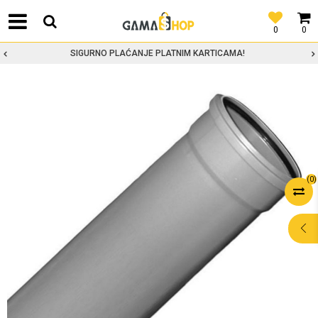
0
0
SIGURNO PLAĆANJE PLATNIM KARTICAMA!
(
0
)
POMOĆ PRI
KUPOVINI