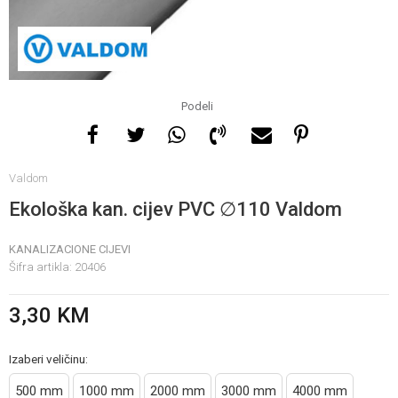
Za više informacija, pomoć
i porudžbine
065 146 845
Podeli
Radno vrijeme
Valdom
08 - 16h svaki dan osim
nedelje
Ekološka kan. cijev PVC ∅110 Valdom
KANALIZACIONE CIJEVI
Pišite nam
Šifra artikla:
20406
info@gamasbn.net
3,30
KM
Izaberi veličinu:
500 mm
1000 mm
2000 mm
3000 mm
4000 mm