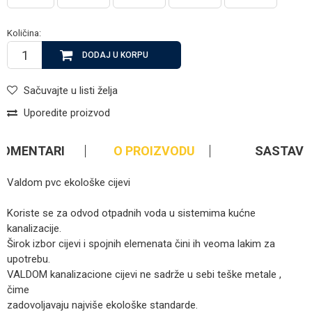
Količina:
DODAJ U KORPU
Sačuvajte u listi želja
Uporedite proizvod
KOMENTARI
O PROIZVODU
SASTAV
Valdom pvc ekološke cijevi
Koriste se za odvod otpadnih voda u sistemima kućne
kanalizacije.
Širok izbor cijevi i spojnih elemenata čini ih veoma lakim za
upotrebu.
VALDOM kanalizacione cijevi ne sadrže u sebi teške metale ,
čime
zadovoljavaju najviše ekološke standarde.