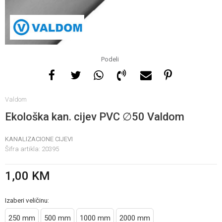
Za više informacija, pomoć
i porudžbine
065 146 845
Podeli
Radno vrijeme
Valdom
08 - 16h svaki dan osim
nedelje
Ekološka kan. cijev PVC ∅50 Valdom
KANALIZACIONE CIJEVI
Pišite nam
Šifra artikla:
20395
info@gamasbn.net
1,00
KM
Izaberi veličinu:
250 mm
500 mm
1000 mm
2000 mm