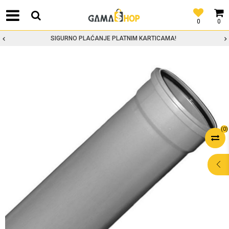
0
0
SIGURNO PLAĆANJE PLATNIM KARTICAMA!
(
0
)
POMOĆ PRI
KUPOVINI