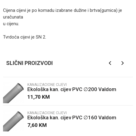
Cijena cijevi je po komadu izabrane dužine i brtva(gumica) je
uračunata
u cijenu.
Tvrdoća cijevi je SN 2.
Kategorija
Kanalizacione cijevi
Ime/Nadimak
Brendovi
Valdom
SLIČNI PROIZVODI
Email
KANALIZACIONE CIJEVI
Ekološka kan. cijev PVC ∅200 Valdom
Poruka
11,70
KM
KANALIZACIONE CIJEVI
Ekološka kan. cijev PVC ∅160 Valdom
7,60
KM