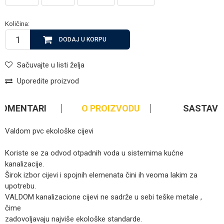
Količina:
DODAJ U KORPU
Sačuvajte u listi želja
Uporedite proizvod
KOMENTARI
O PROIZVODU
SASTAV
Valdom pvc ekološke cijevi
Koriste se za odvod otpadnih voda u sistemima kućne
kanalizacije.
Širok izbor cijevi i spojnih elemenata čini ih veoma lakim za
upotrebu.
VALDOM kanalizacione cijevi ne sadrže u sebi teške metale ,
čime
zadovoljavaju najviše ekološke standarde.