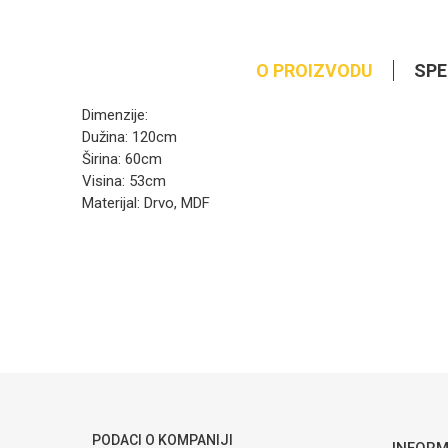
O PROIZVODU
SPE
Dimenzije:
Dužina: 120cm
Širina: 60cm
Visina: 53cm
Materijal: Drvo, MDF
Kategorija
Ime/Nadimak
Brendovi
Poruka
PODACI O KOMPANIJI
INFORM