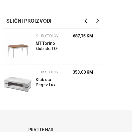
SLIČNI PROIZVODI
687,75
KM
KLUB STOLOVI
MT Torino
klub sto TO-
S2 100x69x52
353,00
KM
KLUB STOLOVI
Klub sto
Pegaz Lux
120
PRATITE NAS