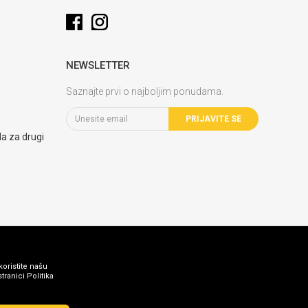
NEWSLETTER
Saznajte prvi o najboljim ponudama.
PRIJAVITE SE
la za drugi
koristite našu
ranici Politika