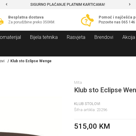
SIGURNO PLAĆANJE PLATNIM KARTICAMA!
Besplatna dostava
Pomoć i najčešća p
Za porudžbine preko 350KM.
Pozovite nas
065 146
omaterijal
Bijela tehnika
Rasvjeta
Brendovi
Akcija
ovi
Klub sto Eclipse Wenge
Mita
Klub sto Eclipse We
KLUB STOLOVI
Šifra artikla:
23296
515,00
KM