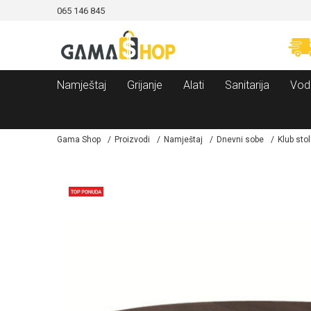
065 146 845
CAMA!
MOGUĆNOST BESPLATNE ISPORUKE!
Namještaj
Grijanje
Alati
Sanitarija
Vod
Gama Shop
Proizvodi
Namještaj
Dnevni sobe
Klub stol