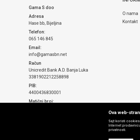
POŠALJI
Gama S doo
O nama
Adresa
Kontakt
Hase bb, Bijeljina
Telefon:
065 146 845
Email:
info@gamasbn.net
Račun
Unicredit Bank A.D. Banja Luka
3381902212258898
PIB:
4400436830001
Matični broj:
1774069
Ova web-strani
Sajt koristi cookie
Internet prodavnicu
privatnosti.