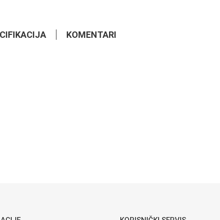
CIFIKACIJA
KOMENTARI
762,60
KM
KLUB STOLOVI
Mali sto
Versace
Klub stolovi
Email
688,20
KM
KLUB STOLOVI
Mita
Mali sto
Nepal
ACIJE
KORISNIČKI SERVIS