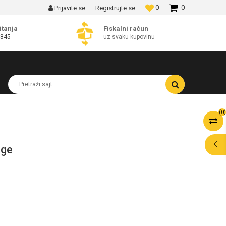
0
0
Prijavite se
Registrujte se
MOGUĆNOST BESPLATNE ISPORUKE!
itanja
Fiskalni račun
 845
uz svaku kupovinu
Pretraži sajt
(
0
)
nge
POMOĆ PRI
KUPOVINI