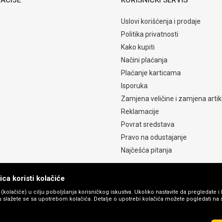
Uslovi korišćenja i prodaje
Politika privatnosti
Kako kupiti
Načini plaćanja
Plaćanje karticama
Isporuka
Zamjena veličine i zamjena artik
Reklamacije
Povrat sredstava
Pravo na odustajanje
Najčešća pitanja
ca koristi kolačiće
s (kolačiće) u cilju poboljšanja korisničkog iskustva. Ukoliko nastavite da pregledate i 
 slažete se sa upotrebom kolačića. Detalje o upotrebi kolačića možete pogledati na st