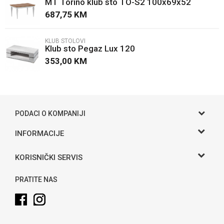
MT Torino klub sto TO-S2 100x69x52
Poruka
687,75
KM
KLUB STOLOVI
Klub sto Pegaz Lux 120
353,00
KM
POŠALJI
PODACI O KOMPANIJI
Gama S doo
INFORMACIJE
O nama
Adresa
KORISNIČKI SERVIS
Hase bb, Bijeljina
Kontakt
Uslovi korišćenja i prodaje
Telefon:
PRATITE NAS
Politika privatnosti
065 146 845
Kako kupiti
Email:
info@gamasbn.net
Načini plaćanja