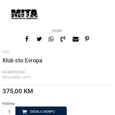
Za više informacija, pomoć
i porudžbine
065 146 845
Podeli
Radno vrijeme
Mita
08 - 16h svaki dan osim
nedelje
Klub sto Evropa
KLUB STOLOVI
Pišite nam
Šifra artikla:
16070
info@gamasbn.net
375,00
KM
Količina:
DODAJ U KORPU