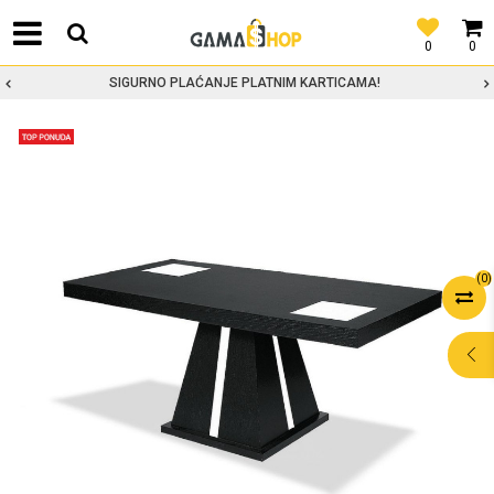
0
0
SIGURNO PLAĆANJE PLATNIM KARTICAMA!
(
0
)
POMOĆ PRI
KUPOVINI