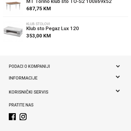
MT Torino klub sto TO-S2 100x69x52
Poruka
687,75
KM
KLUB STOLOVI
Klub sto Pegaz Lux 120
353,00
KM
POŠALJI
PODACI O KOMPANIJI
Gama S doo
INFORMACIJE
O nama
Adresa
KORISNIČKI SERVIS
Hase bb, Bijeljina
Kontakt
Uslovi korišćenja i prodaje
Telefon:
PRATITE NAS
Politika privatnosti
065 146 845
Kako kupiti
Email:
info@gamasbn.net
Načini plaćanja