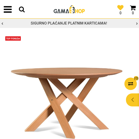
0
0
SIGURNO PLAĆANJE PLATNIM KARTICAMA!
(
0
)
POMOĆ PRI
KUPOVINI