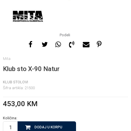
Za više informacija, pomoć
i porudžbine
065 146 845
Podeli
Radno vrijeme
Mita
08 - 16h svaki dan osim
nedelje
Klub sto X-90 Natur
KLUB STOLOVI
Pišite nam
Šifra artikla:
21500
info@gamasbn.net
453,00
KM
Količina:
DODAJ U KORPU