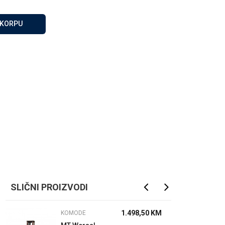
Za više informacija, pomoć
i porudžbine
 KORPU
065 146 845
Radno vrijeme
08 - 16h svaki dan osim
nedelje
Pišite nam
info@gamasbn.net
SLIČNI PROIZVODI
1.498,50
KM
KOMODE