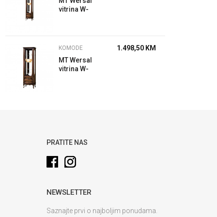
MT Wersal
vitrina W-
W1/2L wenge
1.498,50
KM
KOMODE
MT Wersal
vitrina W-
W1/2 P
wenge
PRATITE NAS
NEWSLETTER
Saznajte prvi o najboljim ponudama.