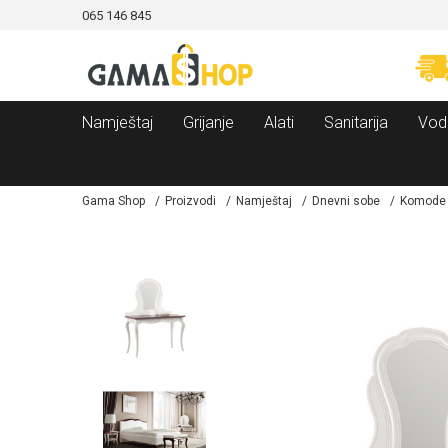
065 146 845
CAMA!
MOGUĆNOST BESPLATNE ISPORUKE!
Namještaj
Grijanje
Alati
Sanitarija
Vod
Gama Shop
Proizvodi
Namještaj
Dnevni sobe
Komode