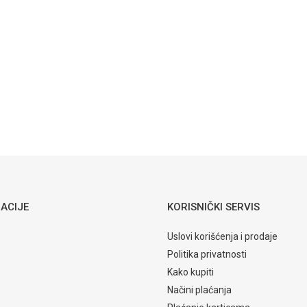
Como
Komode
komoda CM-
Email
K3 bijela
Taranka
1.729,80
KM
KOMODE
Komoda
visoka Cavalli
ACIJE
KORISNIČKI SERVIS
Uslovi korišćenja i prodaje
Politika privatnosti
Kako kupiti
Načini plaćanja