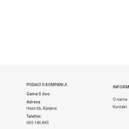
Kategorija
Ime/Nadimak
Brendovi
Poruka
POŠALJI
PODACI O KOMPANIJI
INFORM
Gama S doo
O nama
Adresa
Kontakt
Hase bb, Bijeljina
Telefon:
065 146 845