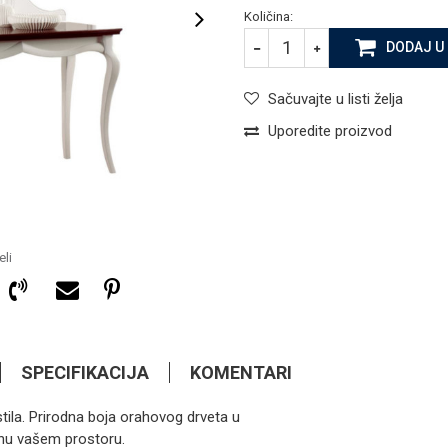
Količina:
DODAJ U
Sačuvajte u listi želja
Uporedite proizvod
li
SPECIFIKACIJA
KOMENTARI
tila. Prirodna boja orahovog drveta u
722,90
KM
KOMODE
inu vašem prostoru.