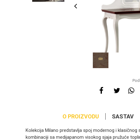
Pode
O PROIZVODU
SASTAV
Kolekcija Milano predstavlja spoj modernog i klasičnog s
kombinaciji sa medijapanom visokog sjaja pružuće topl