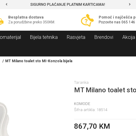
SIGURNO PLAĆANJE PLATNIM KARTICAMA!
Besplatna dostava
Pomoć i najčešća p
Za porudžbine preko 350KM.
Pozovite nas
065 146
omaterijal
Bijela tehnika
Rasvjeta
Brendovi
Akcija
MT Milano toalet sto MI-Konzola bijela
Taranka
MT Milano toalet sto
KOMODE
Šifra artikla:
18514
867,70
KM