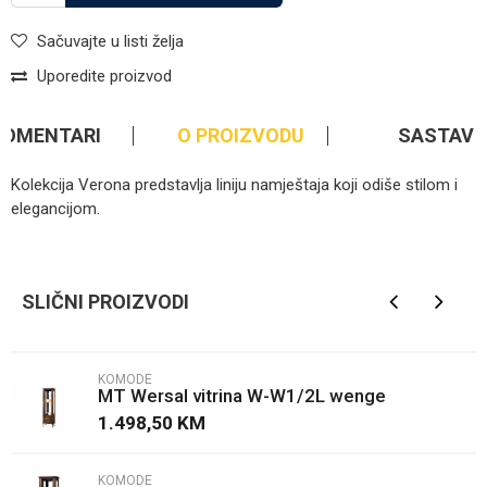
Sačuvajte u listi želja
Uporedite proizvod
KOMENTARI
O PROIZVODU
SASTAV
Kolekcija Verona predstavlja liniju namještaja koji odiše stilom i
elegancijom.
Kategorija
Komode
Ime/Nadimak
Brendovi
Taranka
SLIČNI PROIZVODI
Email
KOMODE
MT Wersal vitrina W-W1/2L wenge
Poruka
1.498,50
KM
KOMODE