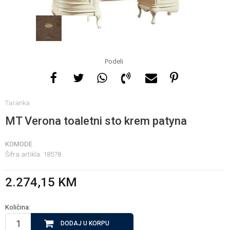
Za više informacija, pomoć
i porudžbine
065 146 845
Podeli
Radno vrijeme
Taranka
08 - 16h svaki dan osim
nedelje
MT Verona toaletni sto krem patyna
KOMODE
Pišite nam
Šifra artikla:
18578
info@gamasbn.net
2.274,15
KM
Količina:
DODAJ U KORPU