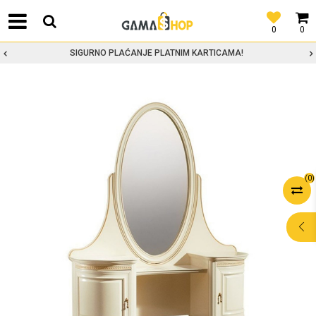
0
0
SIGURNO PLAĆANJE PLATNIM KARTICAMA!
(
0
)
POMOĆ PRI
KUPOVINI