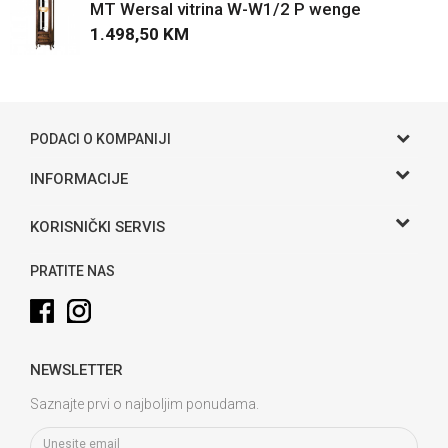
MT Wersal vitrina W-W1/2 P wenge
1.498,50
KM
POŠALJI
PODACI O KOMPANIJI
Gama S doo
INFORMACIJE
O nama
Adresa
KORISNIČKI SERVIS
Hase bb, Bijeljina
Kontakt
Uslovi korišćenja i prodaje
Telefon:
PRATITE NAS
Politika privatnosti
065 146 845
Kako kupiti
Email:
info@gamasbn.net
Načini plaćanja
NEWSLETTER
Plaćanje karticama
Račun
Unicredit Bank A.D. Banja Luka
Isporuka
Saznajte prvi o najboljim ponudama.
3381902212258898
Zamjena veličine i zamjena artikla za drugi
PIB: