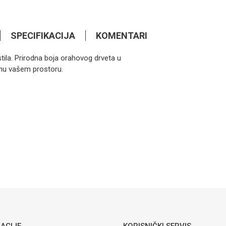
SPECIFIKACIJA
KOMENTARI
tila. Prirodna boja orahovog drveta u
722,90
KM
KOMODE
inu vašem prostoru.
Como
Komode
komoda CM-
Email
K3 bijela
Taranka
1.729,80
KM
KOMODE
Komoda
visoka Cavalli
ACIJE
KORISNIČKI SERVIS