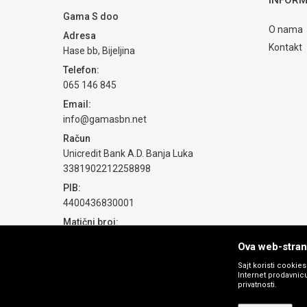
Gama S doo
O nama
Adresa
Kontakt
Hase bb, Bijeljina
Telefon:
065 146 845
Email:
info@gamasbn.net
Račun
Unicredit Bank A.D. Banja Luka
3381902212258898
PIB:
4400436830001
Matični broj:
1774069
Ova web-strani
Sajt koristi cookie
Internet prodavnicu
privatnosti.