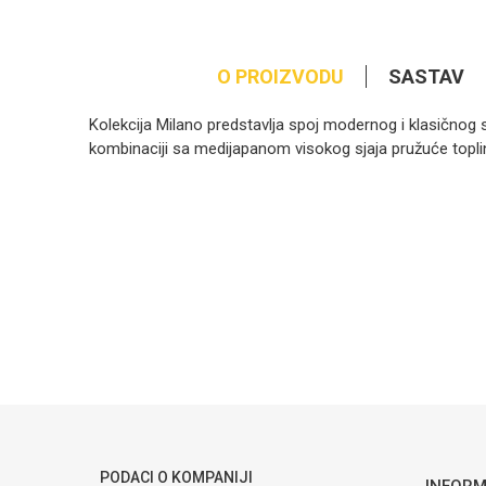
O PROIZVODU
SASTAV
Kolekcija Milano predstavlja spoj modernog i klasičnog s
kombinaciji sa medijapanom visokog sjaja pružuće topl
Kategorija
Ime/Nadimak
Brendovi
Poruka
POŠALJI
PODACI O KOMPANIJI
INFORM