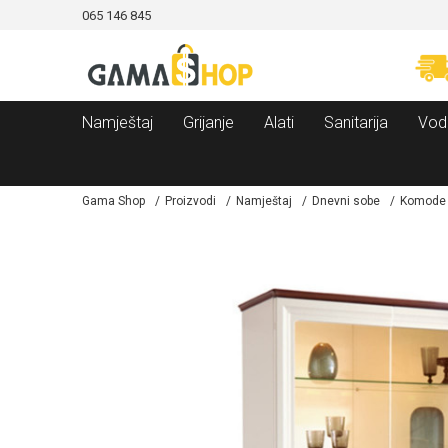
065 146 845
CAMA!
MOGUĆNOST BESPLATNE ISPORUKE!
Namještaj
Grijanje
Alati
Sanitarija
Vod
Gama Shop
Proizvodi
Namještaj
Dnevni sobe
Komode