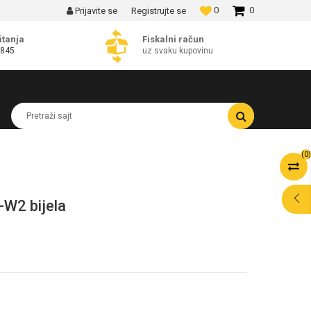
0
0
Prijavite se
Registrujte se
MOGUĆNOST BESPLATNE ISPORUKE!
itanja
Fiskalni račun
 845
uz svaku kupovinu
Pretraži sajt
(
0
)
-W2 bijela
POMOĆ PRI
KUPOVINI