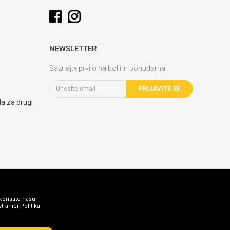
NEWSLETTER
Saznajte prvi o najboljim ponudama.
PRIJAVITE SE
la za drugi
koristite našu
ranici Politika