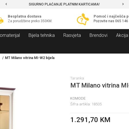
SIGURNO PLAĆANJE PLATNIM KARTICAMA!
Besplatna dostava
Pomoć i najčešća p
Za porudžbine preko 350KM.
Pozovite nas
065 146
omaterijal
Bijela tehnika
Rasvjeta
Brendovi
Akcija
MT Milano vitrina MI-W2 bijela
Taranka
MT Milano vitrina MI
KOMODE
Šifra artikla:
18505
1.291,70
KM