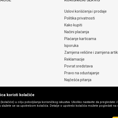
Uslovi korišćenja i prodaje
Politika privatnosti
Kako kupiti
Načini plaćanja
Plaćanje karticama
Isporuka
Zamjena veličine i zamjena artik
Reklamacije
Povrat sredstava
Pravo na odustajanje
Najčešća pitanja
ca koristi kolačiće
s (kolačiće) u cilju poboljšanja korisničkog iskustva. Ukoliko nastavite da pregledate i 
 slažete se sa upotrebom kolačića. Detalje o upotrebi kolačića možete pogledati na st