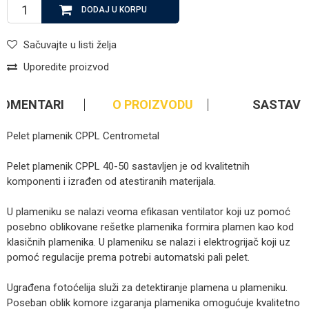
DODAJ U KORPU
Sačuvajte u listi želja
Uporedite proizvod
KOMENTARI
O PROIZVODU
SASTAV
Pelet plamenik CPPL Centrometal
Pelet plamenik CPPL 40-50 sastavljen je od kvalitetnih
komponenti i izrađen od atestiranih materijala.
U plameniku se nalazi veoma efikasan ventilator koji uz pomoć
posebno oblikovane rešetke plamenika formira plamen kao kod
klasičnih plamenika. U plameniku se nalazi i elektrogrijač koji uz
pomoć regulacije prema potrebi automatski pali pelet.
Ugrađena fotoćelija služi za detektiranje plamena u plameniku.
Poseban oblik komore izgaranja plamenika omogućuje kvalitetno