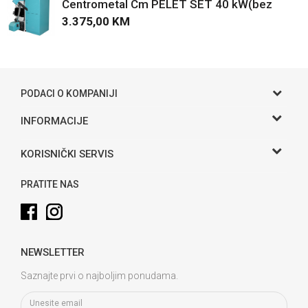
Centrometal Cm PELET SET 40 kW(bez
kotla)
3.375,00
KM
POŠALJI
PODACI O KOMPANIJI
Gama S doo
INFORMACIJE
O nama
Adresa
KORISNIČKI SERVIS
Hase bb, Bijeljina
Kontakt
Uslovi korišćenja i prodaje
Telefon:
PRATITE NAS
Politika privatnosti
065 146 845
Kako kupiti
Email:
info@gamasbn.net
Načini plaćanja
NEWSLETTER
Plaćanje karticama
Račun
Unicredit Bank A.D. Banja Luka
Isporuka
Saznajte prvi o najboljim ponudama.
3381902212258898
Zamjena veličine i zamjena artikla za drugi
PIB:
Reklamacije