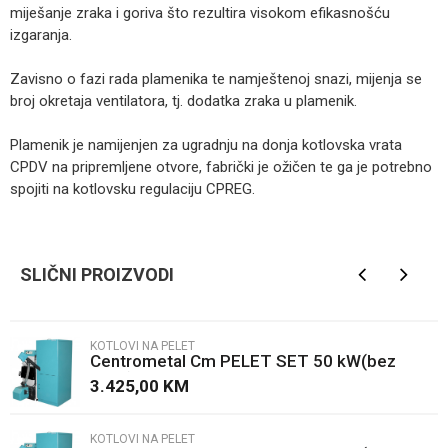
miješanje zraka i goriva što rezultira visokom efikasnošću
izgaranja.
Zavisno o fazi rada plamenika te namještenoj snazi, mijenja se
broj okretaja ventilatora, tj. dodatka zraka u plamenik.
Plamenik je namijenjen za ugradnju na donja kotlovska vrata
CPDV na pripremljene otvore, fabrički je ožičen te ga je potrebno
spojiti na kotlovsku regulaciju CPREG.
Kategorija
Kotlovi na pelet
Ime/Nadimak
Brendovi
Centrometal
SLIČNI PROIZVODI
Email
KOTLOVI NA PELET
Centrometal Cm PELET SET 50 kW(bez
Poruka
kotla)
3.425,00
KM
KOTLOVI NA PELET