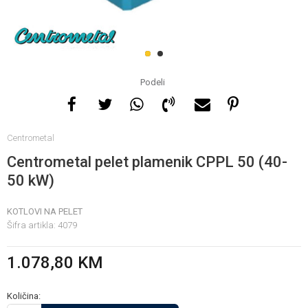
Za više informacija, pomoć
i porudžbine
1
2
065 146 845
Podeli
Radno vrijeme
Centrometal
08 - 16h svaki dan osim
nedelje
Centrometal pelet plamenik CPPL 50 (40-
50 kW)
Pišite nam
KOTLOVI NA PELET
info@gamasbn.net
Šifra artikla:
4079
1.078,80
KM
Količina: