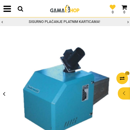
0
0
SIGURNO PLAĆANJE PLATNIM KARTICAMA!
(
0
)
POMOĆ PRI
KUPOVINI