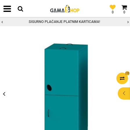
0
0
SIGURNO PLAĆANJE PLATNIM KARTICAMA!
(
0
)
POMOĆ PRI
KUPOVINI