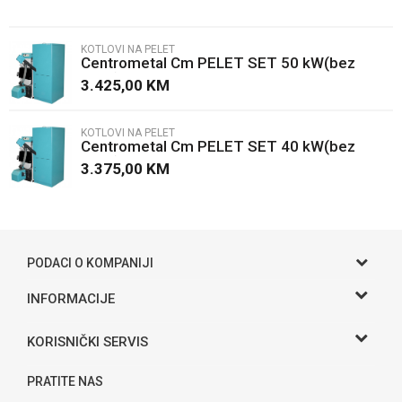
Email
KOTLOVI NA PELET
Centrometal Cm PELET SET 50 kW(bez
Poruka
kotla)
3.425,00
KM
KOTLOVI NA PELET
Centrometal Cm PELET SET 40 kW(bez
kotla)
3.375,00
KM
POŠALJI
PODACI O KOMPANIJI
Gama S doo
INFORMACIJE
O nama
Adresa
KORISNIČKI SERVIS
Hase bb, Bijeljina
Kontakt
Uslovi korišćenja i prodaje
Telefon:
PRATITE NAS
Politika privatnosti
065 146 845