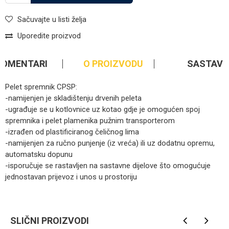
Sačuvajte u listi želja
Uporedite proizvod
KOMENTARI
O PROIZVODU
SASTAV
Pelet spremnik CPSP:
-namijenjen je skladištenju drvenih peleta
-ugrađuje se u kotlovnice uz kotao gdje je omogućen spoj
spremnika i pelet plamenika pužnim transporterom
-izrađen od plastificiranog čeličnog lima
-namijenjen za ručno punjenje (iz vreća) ili uz dodatnu opremu,
automatsku dopunu
-isporučuje se rastavljen na sastavne dijelove što omogućuje
jednostavan prijevoz i unos u prostoriju
Kategorija
Kotlovi na pelet
Ime/Nadimak
Brendovi
Centrometal
SLIČNI PROIZVODI