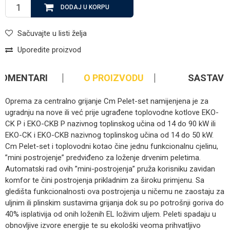
DODAJ U KORPU
Sačuvajte u listi želja
Uporedite proizvod
KOMENTARI
O PROIZVODU
SASTAV
Oprema za centralno grijanje Cm Pelet-set namijenjena je za
ugradnju na nove ili već prije ugrađene toplovodne kotlove EKO-
CK P i EKO-CKB P nazivnog toplinskog učina od 14 do 90 kW ili
EKO-CK i EKO-CKB nazivnog toplinskog učina od 14 do 50 kW.
Cm Pelet-set i toplovodni kotao čine jednu funkcionalnu cjelinu,
”mini postrojenje” predviđeno za loženje drvenim peletima.
Automatski rad ovih ”mini-postrojenja” pruža korisniku zavidan
komfor te čini postrojenja prikladnim za široku primjenu. Sa
gledišta funkcionalnosti ova postrojenja u ničemu ne zaostaju za
uljnim ili plinskim sustavima grijanja dok su po potrošnji goriva do
40% isplativija od onih loženih EL loživim uljem. Peleti spadaju u
obnovljive izvore energije te su ekološki veoma prihvatljivo