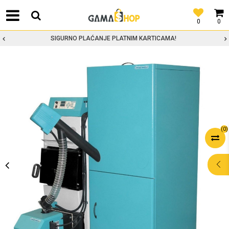
0
0
SIGURNO PLAĆANJE PLATNIM KARTICAMA!
(
0
)
POMOĆ PRI
KUPOVINI