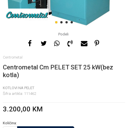
Za više informacija, pomoć
i porudžbine
1
2
3
4
065 146 845
Podeli
Radno vrijeme
Centrometal
08 - 16h svaki dan osim
nedelje
Centrometal Cm PELET SET 25 kW(bez
kotla)
Pišite nam
KOTLOVI NA PELET
info@gamasbn.net
Šifra artikla:
111462
3.200,00
KM
Količina: