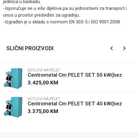
jedinica u kaskadu.
-Isporučuje se u više dijelova pa su jednostavni za transport i
unos u prostor predviđen za ugradnju.
-Izgrađen je u skladu s normom EN 303-5 i ISO 9001:2008.
Kategorija
Kotlovi na pelet
Ime/Nadimak
Brendovi
Centrometal
SLIČNI PROIZVODI
Email
KOTLOVI NA PELET
Centrometal Cm PELET SET 50 kW(bez
Poruka
kotla)
3.425,00
KM
KOTLOVI NA PELET
Centrometal Cm PELET SET 40 kW(bez
kotla)
3.375,00
KM
POŠALJI