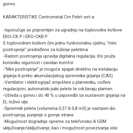
gorivo.
KARAKTERISTIKE Centrometal Cm Pelet-set-a:
-Isporučuje se pripremljen za ugradnju na toplovodne kotlove
EKO-CK P i EKO-CKB P
S toplovodnim kotlom čini jednu funkcionalnu cjelinu, ”mini
postrojenje” predviđeno za loženje peletima
-Radom postrojenja upravlja digitalna regulacija, što pruža
korisniku sigurnost i zavidan komfor
-”Mini postrojenje” je moguće spajati direktno na instalaciju
grijanja ili preko akumulacijskog spremnika grijanja (CAS)
-Ventilator i elektrogrijač smješteni u plameniku, vođeni
regulacijom, automatski pale pelete te održavaju plamen.
-Ušteda u gorivu i do 40 % u usporedbi sa sustavom grijanja na
EL loživo ulje.
-Spremnik peleta (volumena 0,37 ili 0,8 m3) je sastavni dio
postrojenja, punjenje s gornje strane
-Mogućnost dogradnje opreme za telefonsko ili GSM
uključivanje/isključivanje, kao i mogućnost povezivanja više