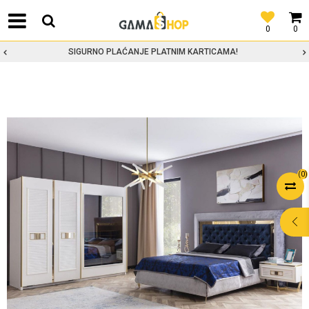
0
0
SIGURNO PLAĆANJE PLATNIM KARTICAMA!
(
0
)
POMOĆ PRI
KUPOVINI