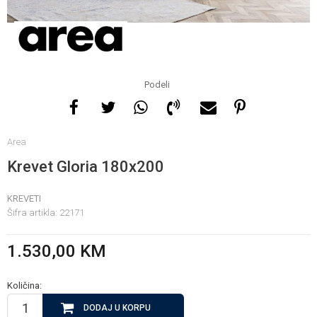
Za više informacija, pomoć
i porudžbine
065 146 845
Podeli
Radno vrijeme
Area
08 - 16h svaki dan osim
nedelje
Krevet Gloria 180x200
KREVETI
Pišite nam
Šifra artikla:
22171
info@gamasbn.net
1.530,00
KM
Količina:
DODAJ U KORPU