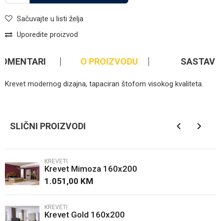
Sačuvajte u listi želja
Uporedite proizvod
KOMENTARI
O PROIZVODU
SASTAV
Krevet modernog dizajna, tapaciran štofom visokog kvaliteta.
Kategorija
Kreveti
Ime/Nadimak
Brendovi
Area
SLIČNI PROIZVODI
Email
KREVETI
Krevet Mimoza 160x200
Poruka
1.051,00
KM
KREVETI
Krevet Gold 160x200