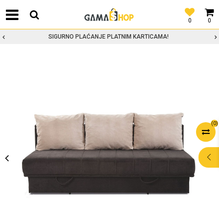
0
0
SIGURNO PLAĆANJE PLATNIM KARTICAMA!
(
0
)
POMOĆ PRI
KUPOVINI