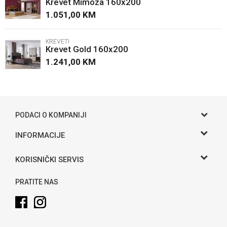
Krevet Mimoza 160x200
Poruka
1.051,00
KM
KREVETI
Krevet Gold 160x200
1.241,00
KM
POŠALJI
PODACI O KOMPANIJI
Gama S doo
INFORMACIJE
O nama
Adresa
KORISNIČKI SERVIS
Hase bb, Bijeljina
Kontakt
Uslovi korišćenja i prodaje
Telefon:
PRATITE NAS
Politika privatnosti
065 146 845
Kako kupiti
Email:
info@gamasbn.net
Načini plaćanja