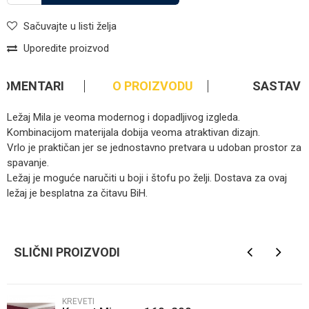
Sačuvajte u listi želja
Uporedite proizvod
KOMENTARI
O PROIZVODU
SASTAV
Ležaj Mila je veoma modernog i dopadljivog izgleda.
Kombinacijom materijala dobija veoma atraktivan dizajn.
Vrlo je praktičan jer se jednostavno pretvara u udoban prostor za
spavanje.
Ležaj je moguće naručiti u boji i štofu po želji. Dostava za ovaj
ležaj je besplatna za čitavu BiH.
Kategorija
Kreveti
Ime/Nadimak
Brendovi
Dodić
SLIČNI PROIZVODI
Email
KREVETI