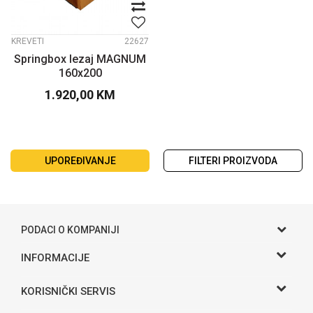
KREVETI
22627
Springbox lezaj MAGNUM
160x200
1.920,00
KM
UPOREĐIVANJE
FILTERI PROIZVODA
PODACI O KOMPANIJI
Gama S doo
INFORMACIJE
O nama
Adresa
KORISNIČKI SERVIS
Hase bb, Bijeljina
Kontakt