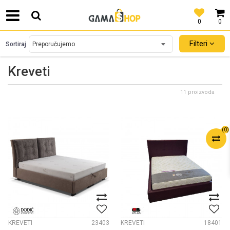
0
0
SIGURNO PLAĆANJE PLATNIM KARTICAMA!
Filteri
Sortiraj
Kreveti
11 proizvoda
(
0
)
KREVETI
23403
KREVETI
18401