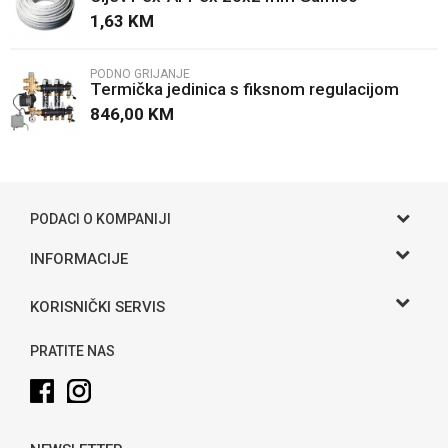
1,63
KM
PODNO GRIJANJE
Termička jedinica s fiksnom regulacijom
Caleffi
846,00
KM
POŠALJI
PODACI O KOMPANIJI
Gama S doo
INFORMACIJE
O nama
Adresa
KORISNIČKI SERVIS
Hase bb, Bijeljina
Kontakt
Uslovi korišćenja i prodaje
Telefon:
PRATITE NAS
Politika privatnosti
065 146 845
Kako kupiti
Email:
info@gamasbn.net
Načini plaćanja