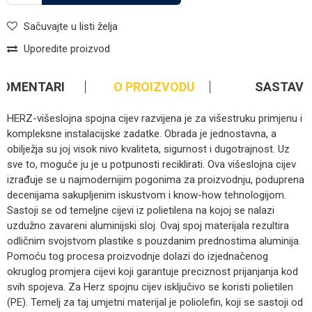
Sačuvajte u listi želja
Uporedite proizvod
KOMENTARI
O PROIZVODU
SASTAV
HERZ-višeslojna spojna cijev razvijena je za višestruku primjenu i
kompleksne instalacijske zadatke. Obrada je jednostavna, a
obilježja su joj visok nivo kvaliteta, sigurnost i dugotrajnost. Uz
sve to, moguće ju je u potpunosti reciklirati. Ova višeslojna cijev
izrađuje se u najmodernijim pogonima za proizvodnju, poduprena
decenijama sakupljenim iskustvom i know-how tehnologijom.
Sastoji se od temeljne cijevi iz polietilena na kojoj se nalazi
uzdužno zavareni aluminijski sloj. Ovaj spoj materijala rezultira
odličnim svojstvom plastike s pouzdanim prednostima aluminija.
Pomoću tog procesa proizvodnje dolazi do izjednačenog
okruglog promjera cijevi koji garantuje preciznost prijanjanja kod
svih spojeva. Za Herz spojnu cijev isključivo se koristi polietilen
(PE). Temelj za taj umjetni materijal je poliolefin, koji se sastoji od