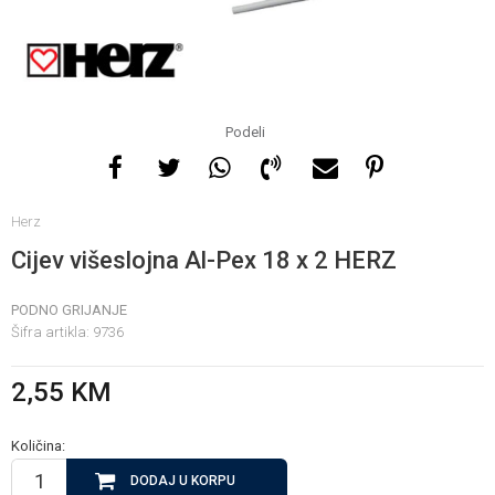
Za više informacija, pomoć
i porudžbine
065 146 845
Podeli
Radno vrijeme
Herz
08 - 16h svaki dan osim
nedelje
Cijev višeslojna Al-Pex 18 x 2 HERZ
PODNO GRIJANJE
Pišite nam
Šifra artikla:
9736
info@gamasbn.net
2,55
KM
Količina:
DODAJ U KORPU