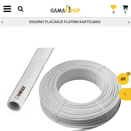
0
0
SIGURNO PLAĆANJE PLATNIM KARTICAMA!
(
0
)
POMOĆ PRI
KUPOVINI