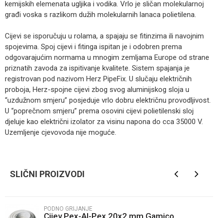
kemijskih elemenata ugljika i vodika. Vrlo je sličan molekularnoj
građi voska s razlikom dužih molekularnih lanaca polietilena.
Cijevi se isporučuju u rolama, a spajaju se fitinzima ili navojnim
spojevima. Spoj cijevi i fitinga ispitan je i odobren prema
odgovarajućim normama u mnogim zemljama Europe od strane
priznatih zavoda za ispitivanje kvalitete. Sistem spajanja je
registrovan pod nazivom Herz PipeFix. U slučaju električnih
proboja, Herz-spojne cijevi zbog svog aluminijskog sloja u
“uzdužnom smjeru” posjeduje vrlo dobru električnu provodljivost.
U “poprečnom smjeru” prema osovini cijevi polietilenski sloj
djeluje kao električni izolator za visinu napona do cca 35000 V.
Uzemljenje cjevovoda nije moguće.
Kategorija
Podno grijanje
Ime/Nadimak
Brendovi
Herz
SLIČNI PROIZVODI
Email
PODNO GRIJANJE
Cijev Pex-Al-Pex 20x2 mm Gamico
Poruka