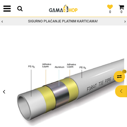
0
0
SIGURNO PLAĆANJE PLATNIM KARTICAMA!
(
0
)
POMOĆ PRI
KUPOVINI