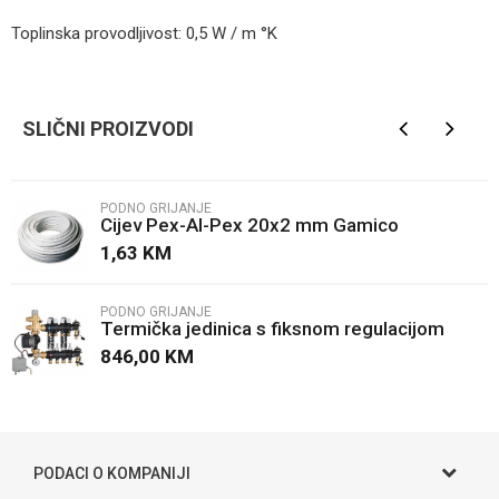
Toplinska provodljivost: 0,5 W / m °K
Kategorija
Podno grijanje
Ime/Nadimak
Brendovi
Firat
SLIČNI PROIZVODI
Email
PODNO GRIJANJE
Cijev Pex-Al-Pex 20x2 mm Gamico
Poruka
1,63
KM
PODNO GRIJANJE
Termička jedinica s fiksnom regulacijom
Caleffi
846,00
KM
POŠALJI
PODACI O KOMPANIJI