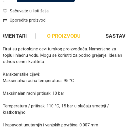
Sačuvajte u listi želja
Uporedite proizvod
KOMENTARI
O PROIZVODU
SASTAV
Firat su petoslojne cevi turskog proizvođača. Namenjene za
toplu i hladnu vodu. Mogu se koristiti za podno grejanje. Idealan
odnos cene i kvaliteta.
Karakteristike cijevi:
Maksimalna radna temperatura: 95 °C
Maksimalan radni pritisak: 10 bar
Temperatura / pritisak: 110 °C, 15 bar u slučaju smetnji /
kratkotrajno
Hrapavost unutarnjih i vanjskih površina: 0,007 mm