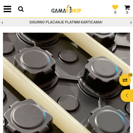
0
0
SIGURNO PLAĆANJE PLATNIM KARTICAMA!
(
0
)
POMOĆ PRI
KUPOVINI