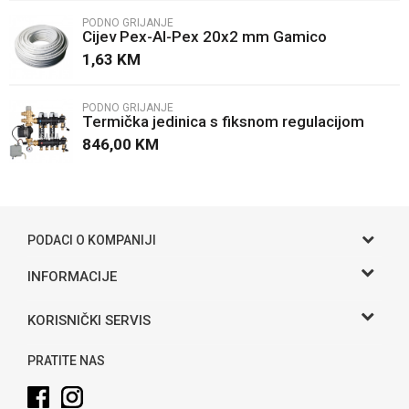
PODNO GRIJANJE
Cijev Pex-Al-Pex 20x2 mm Gamico
Poruka
1,63
KM
PODNO GRIJANJE
Termička jedinica s fiksnom regulacijom
Caleffi
846,00
KM
POŠALJI
PODACI O KOMPANIJI
Gama S doo
INFORMACIJE
O nama
Adresa
KORISNIČKI SERVIS
Hase bb, Bijeljina
Kontakt
Uslovi korišćenja i prodaje
Telefon:
PRATITE NAS
Politika privatnosti
065 146 845
Kako kupiti
Email: