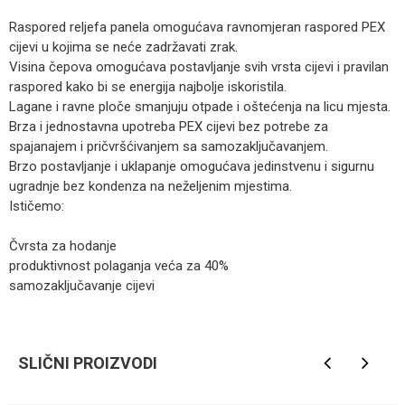
Raspored reljefa panela omogućava ravnomjeran raspored PEX
cijevi u kojima se neće zadržavati zrak.
Visina čepova omogućava postavljanje svih vrsta cijevi i pravilan
raspored kako bi se energija najbolje iskoristila.
Lagane i ravne ploče smanjuju otpade i oštećenja na licu mjesta.
Brza i jednostavna upotreba PEX cijevi bez potrebe za
spajanajem i pričvršćivanjem sa samozaključavanjem.
Brzo postavljanje i uklapanje omogućava jedinstvenu i sigurnu
ugradnje bez kondenza na neželjenim mjestima.
Ističemo:
Čvrsta za hodanje
produktivnost polaganja veća za 40%
samozaključavanje cijevi
Ime/Nadimak
SLIČNI PROIZVODI
Email