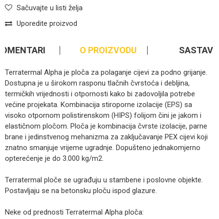
Sačuvajte u listi želja
Uporedite proizvod
KOMENTARI
O PROIZVODU
SASTAV
Terratermal Alpha je ploča za polaganje cijevi za podno grijanje.
Dostupna je u širokom rasponu tlačnih čvrstoća i debljina,
termičkih vrijednosti i otpornosti kako bi zadovoljila potrebe
većine projekata. Kombinacija stiroporne izolacije (EPS) sa
visoko otpornom polistirenskom (HIPS) folijom čini je jakom i
elastičnom pločom. Ploča je kombinacija čvrste izolacije, parne
brane i jedinstvenog mehanizma za zaključavanje PEX cijevi koji
znatno smanjuje vrijeme ugradnje. Dopušteno jednakomjerno
opterećenje je do 3.000 kg/m2.
Terratermal ploče se ugrađuju u stambene i poslovne objekte.
Postavljaju se na betonsku ploču ispod glazure.
Neke od prednosti Terratermal Alpha ploča: