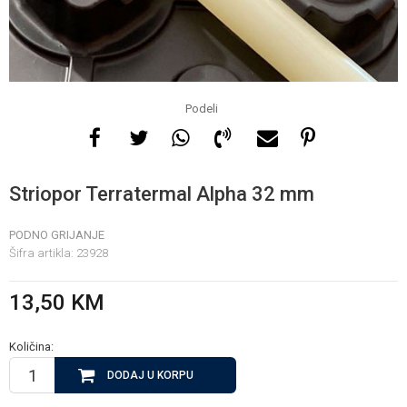
Za više informacija, pomoć
i porudžbine
065 146 845
Podeli
Radno vrijeme
08 - 16h svaki dan osim
Striopor Terratermal Alpha 32 mm
nedelje
PODNO GRIJANJE
Šifra artikla:
23928
Pišite nam
info@gamasbn.net
13,50
KM
Količina:
DODAJ U KORPU