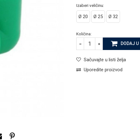
Izaberi veličinu:
Ø 20
Ø 25
Ø 32
Količina:
DODAJ U
Sačuvajte u listi želja
Uporedite proizvod