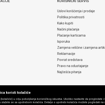
ACIJE
KORISNIČKI SERVIS
Uslovi korišćenja i prodaje
Politika privatnosti
Kako kupiti
Načini plaćanja
Plaćanje karticama
Isporuka
Zamjena veličine i zamjena artik
Reklamacije
Povrat sredstava
Pravo na odustajanje
Najčešća pitanja
ca koristi kolačiće
s (kolačiće) u cilju poboljšanja korisničkog iskustva. Ukoliko nastavite da pregledate i 
 slažete se sa upotrebom kolačića. Detalje o upotrebi kolačića možete pogledati na st