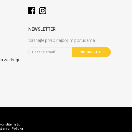
NEWSLETTER
Saznajte prvi o najboljim ponudama.
PRIJAVITE SE
la za drugi
koristite našu
ranici Politika