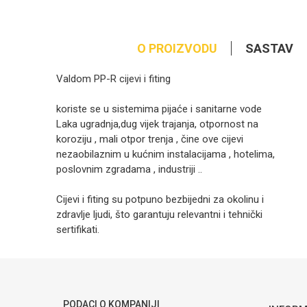
O PROIZVODU
SASTAV
Valdom PP-R cijevi i fiting
koriste se u sistemima pijaće i sanitarne vode
Laka ugradnja,dug vijek trajanja, otpornost na
koroziju , mali otpor trenja , čine ove cijevi
nezaobilaznim u kućnim instalacijama , hotelima,
poslovnim zgradama , industriji ..
Cijevi i fiting su potpuno bezbijedni za okolinu i
zdravlje ljudi, što garantuju relevantni i tehnički
sertifikati.
Kategorija
Ime/Nadimak
Brendovi
Poruka
PODACI O KOMPANIJI