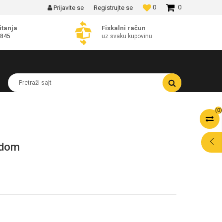
0
0
Prijavite se
Registrujte se
MOGUĆNOST BESPLATNE ISPORUKE!
itanja
Fiskalni račun
 845
uz svaku kupovinu
Pretraži sajt
(
0
)
ldom
POMOĆ PRI
KUPOVINI