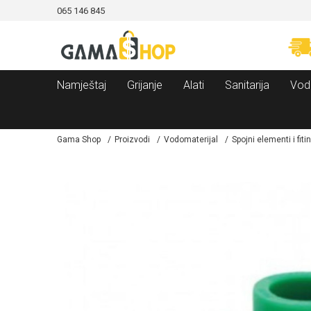
065 146 845
CAMA!
MOGUĆNOST BESPLATNE ISPORUKE!
Namještaj
Grijanje
Alati
Sanitarija
Vod
Gama Shop
Proizvodi
Vodomaterijal
Spojni elementi i fiti