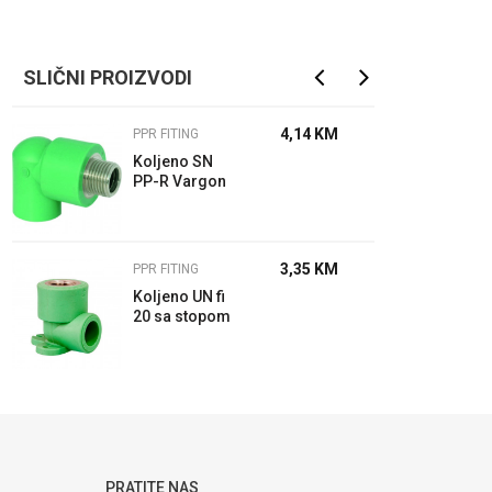
SLIČNI PROIZVODI
4,14
KM
PPR FITING
Koljeno SN
PP-R Vargon
3,35
KM
PPR FITING
Koljeno UN fi
20 sa stopom
PP-R Vargon
PRATITE NAS