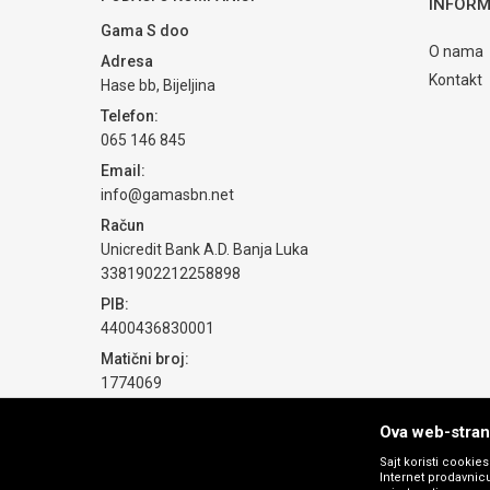
INFORM
Gama S doo
O nama
Adresa
Kontakt
Hase bb, Bijeljina
Telefon:
065 146 845
POŠALJI
Email:
info@gamasbn.net
Račun
Unicredit Bank A.D. Banja Luka
3381902212258898
PIB:
4400436830001
Matični broj:
1774069
Ova web-strani
Sajt koristi cookie
Internet prodavnicu