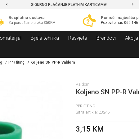
SIGURNO PLAĆANJE PLATNIM KARTICAMA!
Besplatna dostava
Pomoć i najčešća p
Za porudžbine preko 350KM.
Pozovite nas
065 146
omaterijal
Bijela tehnika
Rasvjeta
Brendovi
Akcija
ng
PPR fiting
Koljeno SN PP-R Valdom
Valdom
Koljeno SN PP-R Va
PPR FITING
Šifra artikla:
23246
3,15
KM