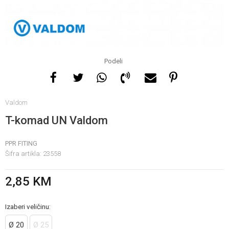
Za više informacija, pomoć
i porudžbine
065 146 845
Podeli
Radno vrijeme
Valdom
08 - 16h svaki dan osim
nedelje
T-komad UN Valdom
PPR FITING
Pišite nam
Šifra artikla:
23558
info@gamasbn.net
2,85
KM
Izaberi veličinu:
Ø 20
Ø 25