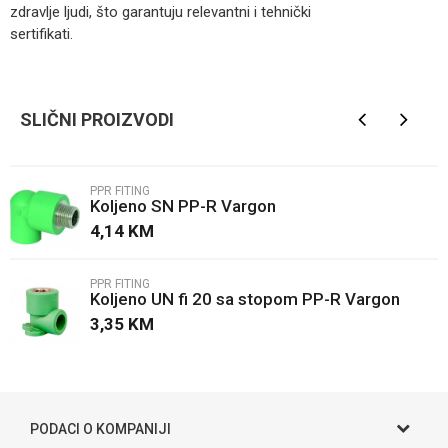
zdravlje ljudi, što garantuju relevantni i tehnički
sertifikati.
Kategorija
PPR fiting
Ime/Nadimak
Brendovi
Valdom
SLIČNI PROIZVODI
Email
PPR FITING
Koljeno SN PP-R Vargon
Poruka
4,14
KM
PPR FITING
Koljeno UN fi 20 sa stopom PP-R Vargon
3,35
KM
POŠALJI
PODACI O KOMPANIJI