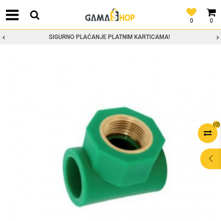
0
0
SIGURNO PLAĆANJE PLATNIM KARTICAMA!
(
0
)
POMOĆ PRI
KUPOVINI