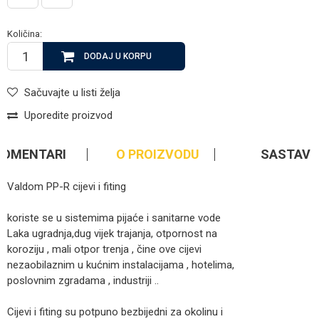
Količina:
DODAJ U KORPU
Sačuvajte u listi želja
Uporedite proizvod
KOMENTARI
O PROIZVODU
SASTAV
Valdom PP-R cijevi i fiting
koriste se u sistemima pijaće i sanitarne vode
Laka ugradnja,dug vijek trajanja, otpornost na
koroziju , mali otpor trenja , čine ove cijevi
nezaobilaznim u kućnim instalacijama , hotelima,
poslovnim zgradama , industriji ..
Cijevi i fiting su potpuno bezbijedni za okolinu i