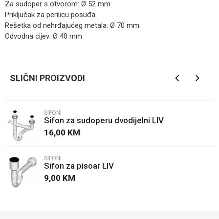
Za sudoper s otvorom: Ø 52 mm
Priključak za perilicu posuđa
Rešetka od nehrđajućeg metala: Ø 70 mm
Odvodna cijev: Ø 40 mm
Kategorija
Sifoni
Ime/Nadimak
Brendovi
LIV
SLIČNI PROIZVODI
Email
SIFONI
Sifon za sudoperu dvodijelni LIV
Poruka
16,00
KM
SIFONI
Sifon za pisoar LIV
9,00
KM
POŠALJI