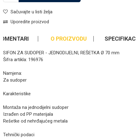
Sačuvajte u listi želja
Uporedite proizvod
KOMENTARI
O PROIZVODU
SPECIFIKACI
SIFON ZA SUDOPER - JEDNODIJELNI, REŠETKA Ø 70 mm
Šifra artikla: 196976
Namjena:
Za sudoper
Karakteristike
Montaža na jednodijelni sudoper
Izrađen od PP materijala
Rešetke od nehrđajućeg metala
Tehnički podaci