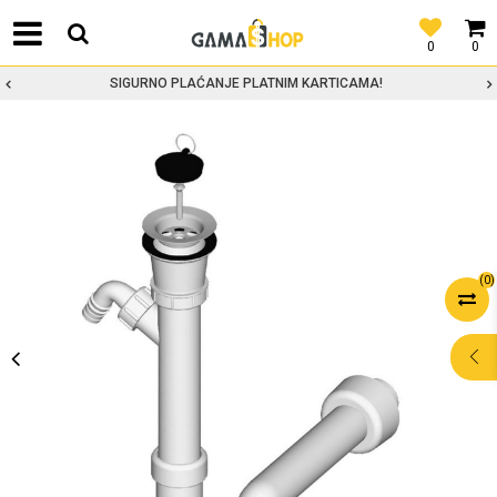
0
0
SIGURNO PLAĆANJE PLATNIM KARTICAMA!
(
0
)
POMOĆ PRI
KUPOVINI