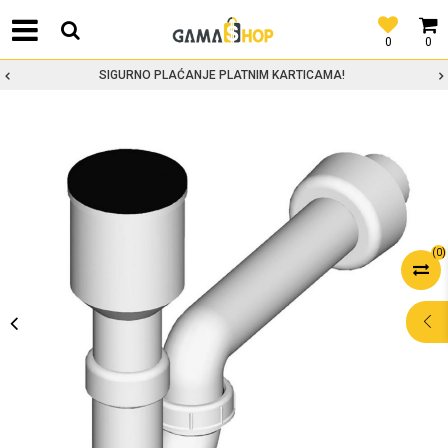
0
0
SIGURNO PLAĆANJE PLATNIM KARTICAMA!
(
0
)
POMOĆ PRI
KUPOVINI