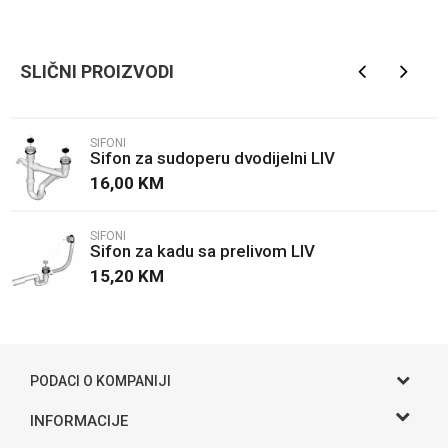
Kategorija
Sifoni
Ime/Nadimak
Brendovi
LIV
SLIČNI PROIZVODI
Email
SIFONI
Sifon za sudoperu dvodijelni LIV
Poruka
16,00
KM
SIFONI
Sifon za kadu sa prelivom LIV
15,20
KM
POŠALJI
PODACI O KOMPANIJI
Gama S doo
INFORMACIJE