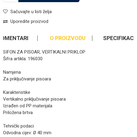
Sačuvajte u listi želja
Uporedite proizvod
KOMENTARI
O PROIZVODU
SPECIFIKACI
SIFON ZA PISOAR, VERTIKALNI PRIKLOP
Šifra artikla: 196030
Namjena
Za priključivanje pisoara
Karakteristike
Vertikalno priključivanje pisoara
Izrađen od PP materijala
Priložena brtva
Tehnički podaci
Odvodna cijev: Ø 40 mm