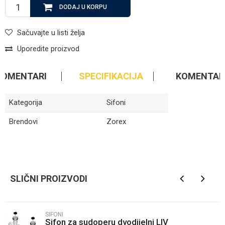
DODAJ U KORPU
Sačuvajte u listi želja
Uporedite proizvod
KOMENTARI
SPECIFIKACIJA
KOMENTAR
Kategorija
Sifoni
Brendovi
Zorex
Ime/Nadimak
SLIČNI PROIZVODI
Email
SIFONI
Sifon za sudoperu dvodijelni LIV
Poruka