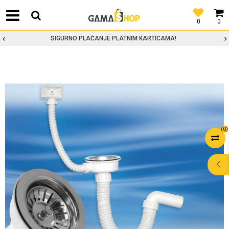
0
0
SIGURNO PLAĆANJE PLATNIM KARTICAMA!
(
0
)
POMOĆ PRI
KUPOVINI