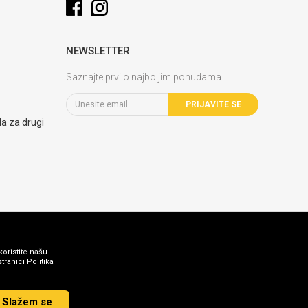
NEWSLETTER
Saznajte prvi o najboljim ponudama.
PRIJAVITE SE
la za drugi
koristite našu
ranici Politika
Slažem se