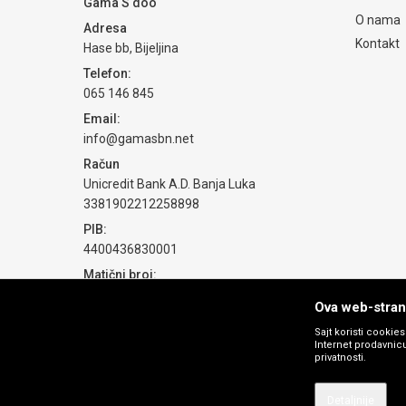
Gama S doo
O nama
Adresa
Kontakt
Hase bb, Bijeljina
Telefon:
065 146 845
Email:
info@gamasbn.net
Račun
Unicredit Bank A.D. Banja Luka
3381902212258898
PIB:
4400436830001
Matični broj:
1774069
Ova web-strani
Sajt koristi cookie
Internet prodavnicu
privatnosti.
Detaljnije