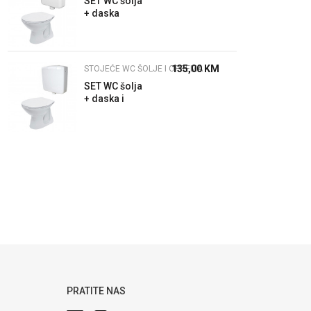
SET WC šolja
+ daska
Trend +
Laguna
vodokotlić
135,00
KM
STOJEĆE WC ŠOLJE I OPREMA
SET WC šolja
+ daska i
vodokotlić
Zorex
PRATITE NAS