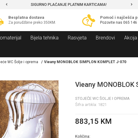
SIGURNO PLAĆANJE PLATNIM KARTICAMA!
Besplatna dostava
Pomoć i najčešća p
Za porudžbine preko 350KM.
Pozovite nas
065 146
omaterijal
Bijela tehnika
Rasvjeta
Brendovi
Akcija
jeće WC Šolje i oprema
Vieany MONOBLOK SIMPLON KOMPLET J-070
Vieany MONOBLOK 
STOJEĆE WC ŠOLJE I OPREMA
Šifra artikla:
1821
883,15
KM
Količina: