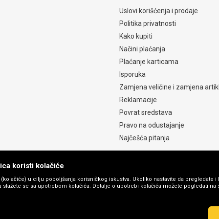
Uslovi korišćenja i prodaje
Politika privatnosti
Kako kupiti
Načini plaćanja
Plaćanje karticama
Isporuka
Zamjena veličine i zamjena artik
Reklamacije
Povrat sredstava
Pravo na odustajanje
Najčešća pitanja
ca koristi kolačiće
s (kolačiće) u cilju poboljšanja korisničkog iskustva. Ukoliko nastavite da pregledate i 
 slažete se sa upotrebom kolačića. Detalje o upotrebi kolačića možete pogledati na st