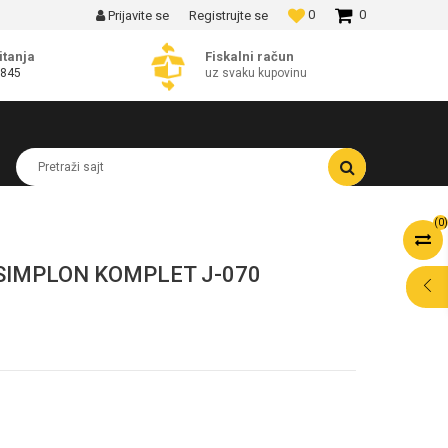
0
0
Prijavite se
Registrujte se
MOGUĆNOST BESPLATNE ISPORUKE!
itanja
Fiskalni račun
 845
uz svaku kupovinu
Pretraži sajt
(
0
)
SIMPLON KOMPLET J-070
POMOĆ PRI
KUPOVINI