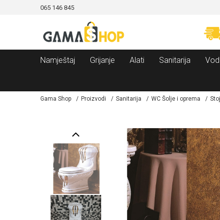
065 146 845
CAMA!
MOGUĆNOST BESPLATNE ISPORUKE!
Namještaj
Grijanje
Alati
Sanitarija
Vod
Gama Shop
Proizvodi
Sanitarija
WC Šolje i oprema
Sto