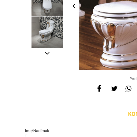
Pode
KO
Ime/Nadimak