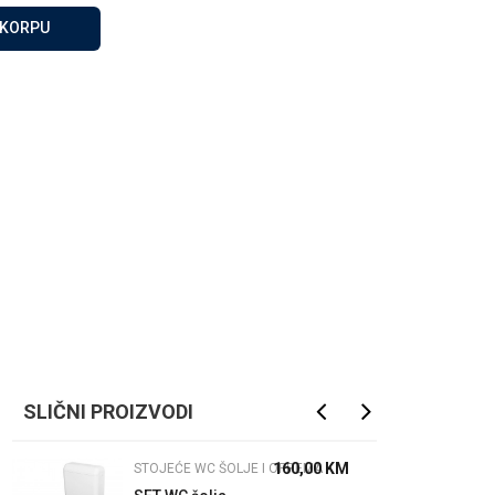
Za više informacija, pomoć
 KORPU
i porudžbine
065 146 845
Radno vrijeme
08 - 16h svaki dan osim
nedelje
Pišite nam
info@gamasbn.net
SLIČNI PROIZVODI
160,00
KM
STOJEĆE WC ŠOLJE I OPREMA