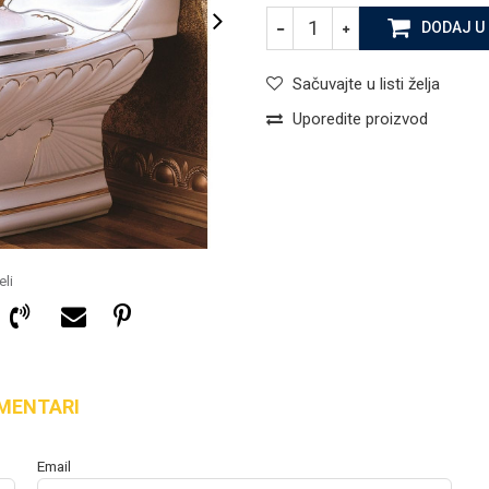
DODAJ U
Sačuvajte u listi želja
Uporedite proizvod
li
MENTARI
279,65
KM
STOJEĆE WC ŠOLJE I OPREMA
Email