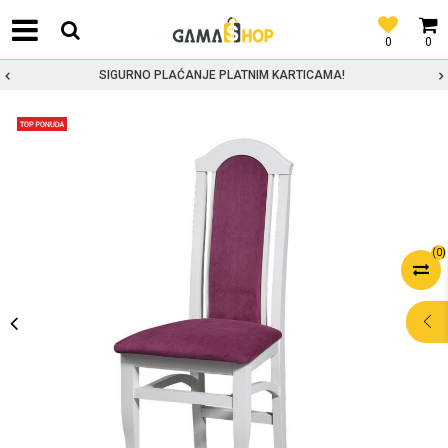
0
0
SIGURNO PLAĆANJE PLATNIM KARTICAMA!
(
0
)
POMOĆ PRI
KUPOVINI