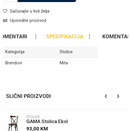
Sačuvajte u listi želja
Uporedite proizvod
KOMENTARI
SPECIFIKACIJA
KOMENTAR
Kategorija
Stolice
Brendovi
Mita
Ime/Nadimak
SLIČNI PROIZVODI
Email
STOLICE
GAMA Stolica Ekol
Poruka
93,00
KM