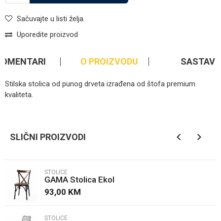
Sačuvajte u listi želja
Uporedite proizvod
KOMENTARI
O PROIZVODU
SASTAV
Stilska stolica od punog drveta izrađena od štofa premium
kvaliteta.
Kategorija
Stolice
Ime/Nadimak
Brendovi
Taranka
SLIČNI PROIZVODI
Email
STOLICE
GAMA Stolica Ekol
Poruka
93,00
KM
STOLICE