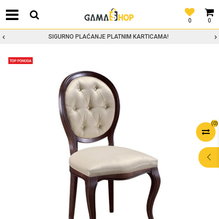
0
0
SIGURNO PLAĆANJE PLATNIM KARTICAMA!
(
0
)
POMOĆ PRI
KUPOVINI