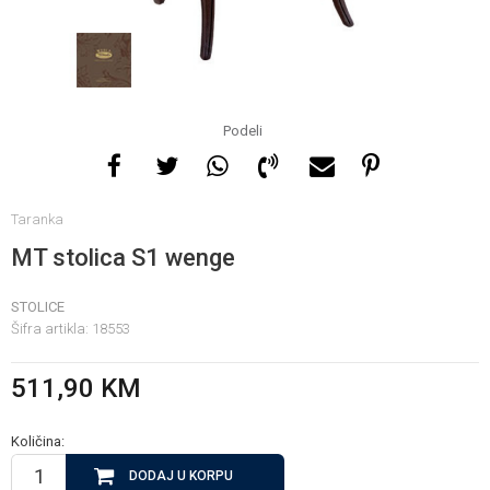
Za više informacija, pomoć
i porudžbine
065 146 845
Podeli
Radno vrijeme
Taranka
08 - 16h svaki dan osim
nedelje
MT stolica S1 wenge
STOLICE
Pišite nam
Šifra artikla:
18553
info@gamasbn.net
511,90
KM
Količina:
DODAJ U KORPU