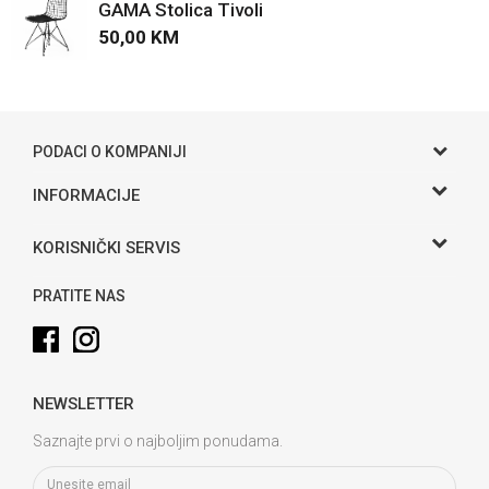
GAMA Stolica Tivoli
50,00
KM
POŠALJI
PODACI O KOMPANIJI
Gama S doo
INFORMACIJE
O nama
Adresa
KORISNIČKI SERVIS
Hase bb, Bijeljina
Kontakt
Uslovi korišćenja i prodaje
Telefon:
PRATITE NAS
Politika privatnosti
065 146 845
Kako kupiti
Email:
info@gamasbn.net
Načini plaćanja
NEWSLETTER
Plaćanje karticama
Račun
Unicredit Bank A.D. Banja Luka
Isporuka
Saznajte prvi o najboljim ponudama.
3381902212258898
Zamjena veličine i zamjena artikla za drugi
PIB: