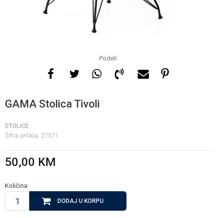
Za više informacija, pomoć
i porudžbine
065 146 845
Podeli
Radno vrijeme
08 - 16h svaki dan osim
GAMA Stolica Tivoli
nedelje
STOLICE
Šifra artikla:
27571
Pišite nam
info@gamasbn.net
50,00
KM
Količina:
DODAJ U KORPU