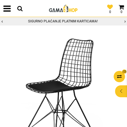
0
0
SIGURNO PLAĆANJE PLATNIM KARTICAMA!
(
0
)
POMOĆ PRI
KUPOVINI