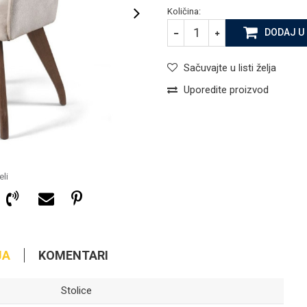
Količina:
DODAJ U
Sačuvajte u listi želja
Uporedite proizvod
li
JA
KOMENTARI
Stolice
147,90
KM
STOLICE