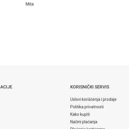
GAMA Stolica
Mita
Naomi
Email
511,90
KM
STOLICE
MT stolica S1
wenge
ACIJE
KORISNIČKI SERVIS
Uslovi korišćenja i prodaje
Politika privatnosti
Kako kupiti
Načini plaćanja