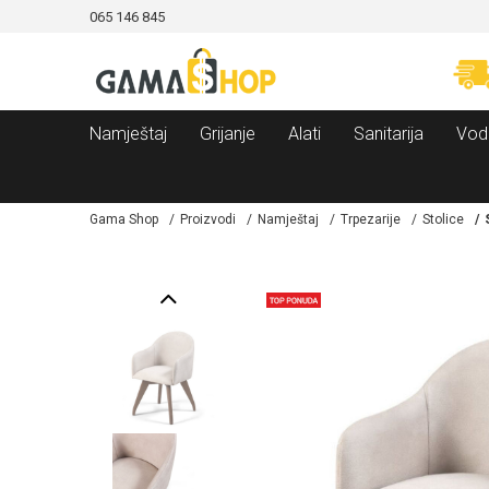
065 146 845
CAMA!
MOGUĆNOST BESPLATNE ISPORUKE!
Namještaj
Grijanje
Alati
Sanitarija
Vod
Gama Shop
Proizvodi
Namještaj
Trpezarije
Stolice