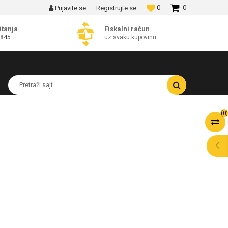
0
0
Prijavite se
Registrujte se
MOGUĆNOST BESPLATNE ISPORUKE!
itanja
Fiskalni račun
 845
uz svaku kupovinu
Pretraži sajt
(
0
)
POMOĆ PRI
KUPOVINI