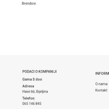
Brendovi
Ime/Nadimak
Poruka
POŠALJI
PODACI O KOMPANIJI
INFORM
Gama S doo
O nama
Adresa
Kontakt
Hase bb, Bijeljina
Telefon:
065 146 845