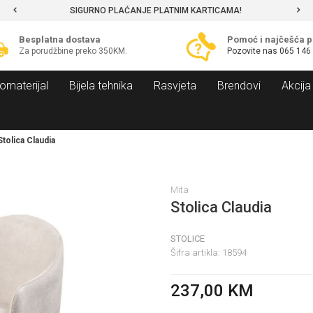
SIGURNO PLAĆANJE PLATNIM KARTICAMA!
Besplatna dostava
Pomoć i najčešća p
Za porudžbine preko 350KM.
Pozovite nas
065 146
omaterijal
Bijela tehnika
Rasvjeta
Brendovi
Akcija
Stolica Claudia
Mita
Stolica Claudia
STOLICE
Šifra artikla:
18594
237,00
KM