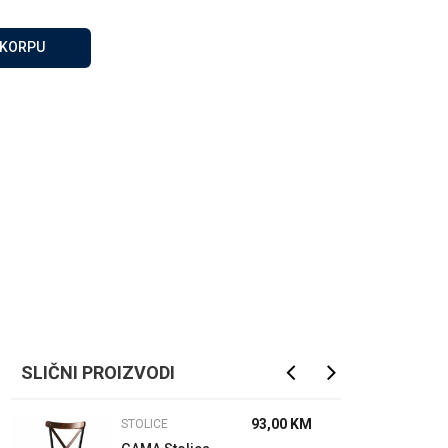
Za više informacija, pomoć
i porudžbine
 KORPU
065 146 845
Radno vrijeme
08 - 16h svaki dan osim
nedelje
Pišite nam
info@gamasbn.net
SLIČNI PROIZVODI
93,00
KM
STOLICE