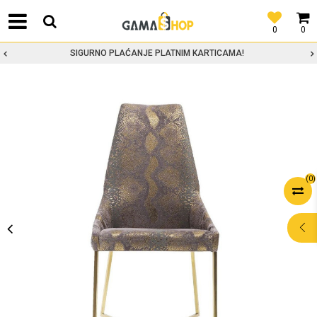
0
0
SIGURNO PLAĆANJE PLATNIM KARTICAMA!
(
0
)
POMOĆ PRI
KUPOVINI