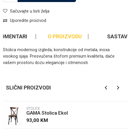
Sačuvajte u listi želja
Uporedite proizvod
KOMENTARI
O PROIZVODU
SASTAV
Stolica modernog izgleda, konstrukcije od metala, inoxa
visokog sjaja. Presvučena štofom premium kvaliteta, daće
vašem prostoru dozu elegancije i otmenosti.
Kategorija
Stolice
Ime/Nadimak
Brendovi
Gabba
SLIČNI PROIZVODI
Email
STOLICE
GAMA Stolica Ekol
Poruka
93,00
KM