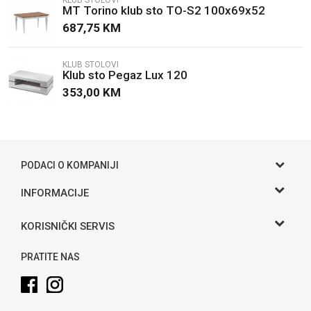
KLUB STOLOVI
MT Torino klub sto TO-S2 100x69x52
Poruka
687,75
KM
KLUB STOLOVI
Klub sto Pegaz Lux 120
353,00
KM
POŠALJI
PODACI O KOMPANIJI
Gama S doo
INFORMACIJE
O nama
Adresa
KORISNIČKI SERVIS
Hase bb, Bijeljina
Kontakt
Uslovi korišćenja i prodaje
Telefon:
PRATITE NAS
Politika privatnosti
065 146 845
Kako kupiti
Email:
info@gamasbn.net
Načini plaćanja