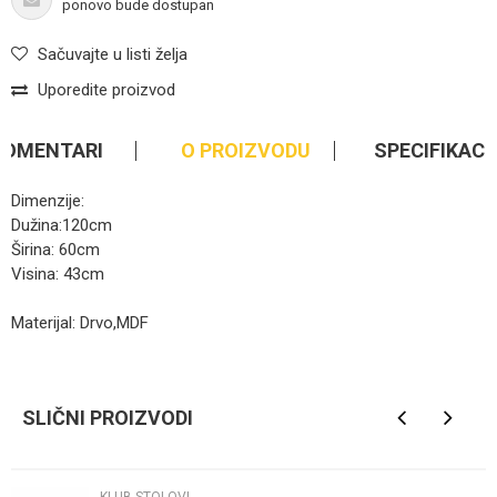
ponovo bude dostupan
Sačuvajte u listi želja
Uporedite proizvod
KOMENTARI
O PROIZVODU
SPECIFIKACI
Dimenzije:
Dužina:120cm
Širina: 60cm
Visina: 43cm
Materijal: Drvo,MDF
Kategorija
Klub stolovi
Ime/Nadimak
Brendovi
Mita
SLIČNI PROIZVODI
Email