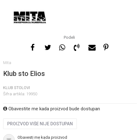
Za više informacija, pomoć
i porudžbine
065 146 845
Podeli
Radno vrijeme
Mita
08 - 16h svaki dan osim
nedelje
Klub sto Elios
KLUB STOLOVI
Pišite nam
Šifra artikla:
19950
info@gamasbn.net
Obavestite me kada proizvod bude dostupan
PROIZVOD VIŠE NIJE DOSTUPAN
Obavesti me kada proizvod