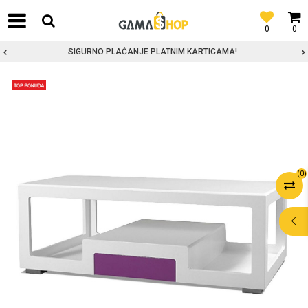
0
0
SIGURNO PLAĆANJE PLATNIM KARTICAMA!
(
0
)
POMOĆ PRI
KUPOVINI