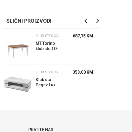
SLIČNI PROIZVODI
687,75
KM
KLUB STOLOVI
MT Torino
klub sto TO-
S2 100x69x52
353,00
KM
KLUB STOLOVI
Klub sto
Pegaz Lux
120
PRATITE NAS