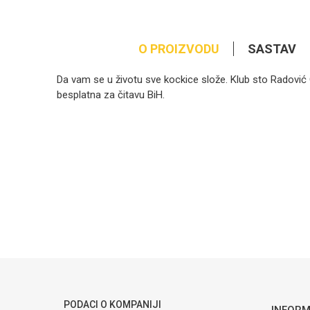
O PROIZVODU
SASTAV
Da vam se u životu sve kockice slože. Klub sto Radović 
besplatna za čitavu BiH.
Kategorija
Ime/Nadimak
Brendovi
Poruka
POŠALJI
PODACI O KOMPANIJI
INFORM