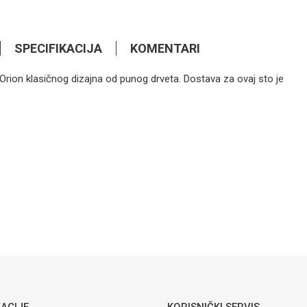
SPECIFIKACIJA
KOMENTARI
Orion klasičnog dizajna od punog drveta. Dostava za ovaj sto je
1.137,60
KM
KLUB STOLOVI
Set stolova
Klub stolovi
Bentley
Email
Radović
762,60
KM
KLUB STOLOVI
Mali sto
Versace
ACIJE
KORISNIČKI SERVIS