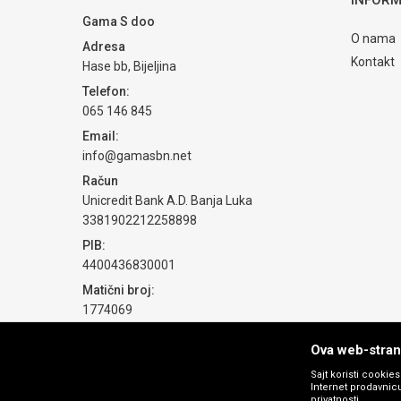
Gama S doo
O nama
Adresa
Kontakt
Hase bb, Bijeljina
Telefon:
065 146 845
Email:
info@gamasbn.net
Račun
Unicredit Bank A.D. Banja Luka
3381902212258898
PIB:
4400436830001
Matični broj:
1774069
Ova web-strani
Sajt koristi cookie
Internet prodavnicu
privatnosti.