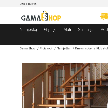
065 146 845
CAMA!
MOGUĆNOST BESPLATNE ISPORUKE!
Namještaj
Grijanje
Alati
Sanitarija
Vod
Gama Shop
Proizvodi
Namještaj
Dnevni sobe
Klub stol