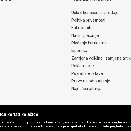
Uslovi korišćenja i prodaje
Politika privatnosti
Kako kupiti
Načini plaćanja
Plaćanje karticama
Isporuka
Zamjena veličine i zamjena artik
Reklamacije
Povrat sredstava
Pravo na odustajanje
Najčešća pitanja
ca koristi kolačiće
s (kolačiće) u cilju poboljšanja korisničkog iskustva. Ukoliko nastavite da pregledate i 
 slažete se sa upotrebom kolačića. Detalje o upotrebi kolačića možete pogledati na st