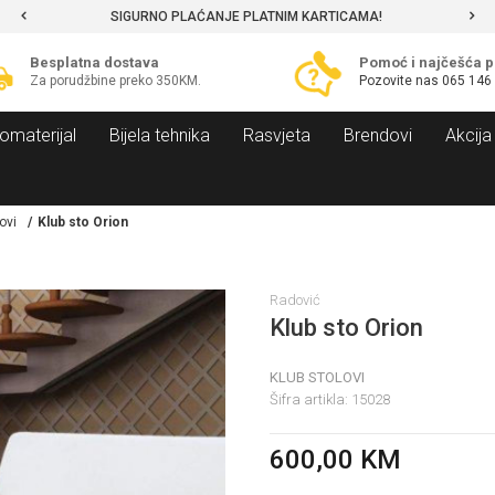
SIGURNO PLAĆANJE PLATNIM KARTICAMA!
Besplatna dostava
Pomoć i najčešća p
Za porudžbine preko 350KM.
Pozovite nas
065 146
omaterijal
Bijela tehnika
Rasvjeta
Brendovi
Akcija
ovi
Klub sto Orion
Radović
Klub sto Orion
KLUB STOLOVI
Šifra artikla:
15028
600,00
KM