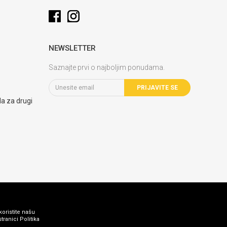
NEWSLETTER
Saznajte prvi o najboljim ponudama.
PRIJAVITE SE
la za drugi
koristite našu
ranici Politika