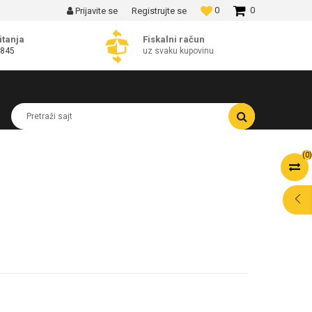
0
0
Prijavite se
Registrujte se
MOGUĆNOST BESPLATNE ISPORUKE!
itanja
Fiskalni račun
 845
uz svaku kupovinu
Pretraži sajt
(
0
)
POMOĆ PRI
KUPOVINI