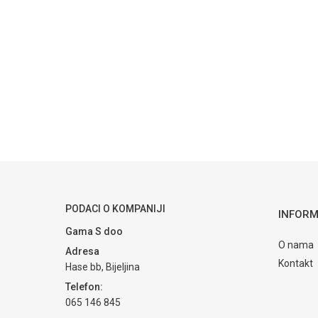
Kategorija
Ime/Nadimak
Brendovi
Poruka
POŠALJI
PODACI O KOMPANIJI
INFORM
Gama S doo
O nama
Adresa
Kontakt
Hase bb, Bijeljina
Telefon:
065 146 845