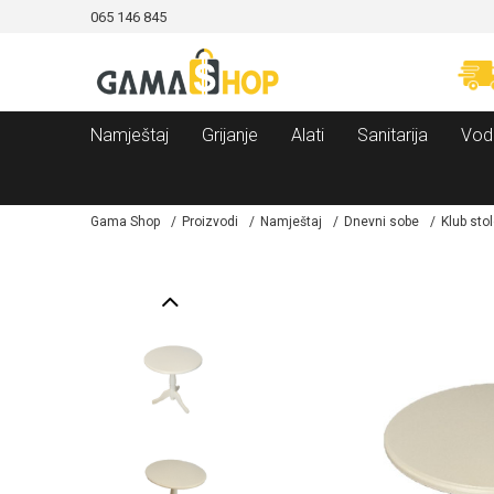
065 146 845
CAMA!
MOGUĆNOST BESPLATNE ISPORUKE!
Namještaj
Grijanje
Alati
Sanitarija
Vod
Gama Shop
Proizvodi
Namještaj
Dnevni sobe
Klub stol