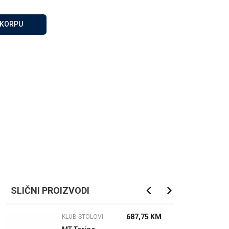
Za više informacija, pomoć
i porudžbine
 KORPU
065 146 845
Radno vrijeme
08 - 16h svaki dan osim
nedelje
Pišite nam
info@gamasbn.net
SLIČNI PROIZVODI
687,75
KM
KLUB STOLOVI