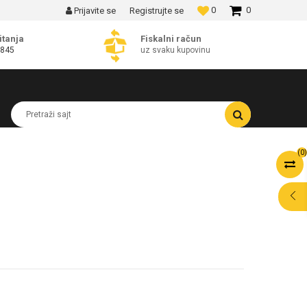
0
0
Prijavite se
Registrujte se
MOGUĆNOST BESPLATNE ISPORUKE!
itanja
Fiskalni račun
 845
uz svaku kupovinu
Pretraži sajt
(
0
)
POMOĆ PRI
KUPOVINI