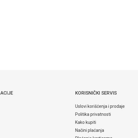
Set stolova
Klub stolovi
Bentley
Email
Kostka
762,60
KM
KLUB STOLOVI
Mali sto
Versace
ACIJE
KORISNIČKI SERVIS
Uslovi korišćenja i prodaje
Politika privatnosti
Kako kupiti
Načini plaćanja