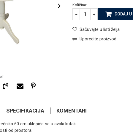
Količina:
DODAJ U
Sačuvajte u listi želja
Uporedite proizvod
li
SPECIFIKACIJA
KOMENTARI
ečnika 60 cm uklopiće se u svaki kutak.
1.137,60
KM
KLUB STOLOVI
osti od prostora.