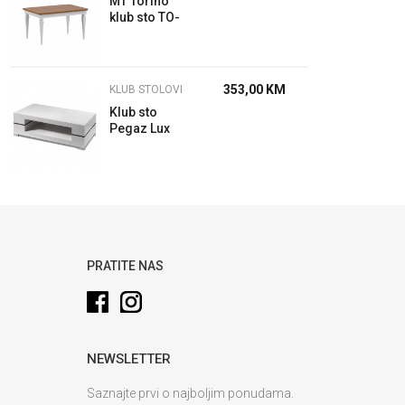
MT Torino
klub sto TO-
S2 100x69x52
353,00
KM
KLUB STOLOVI
Klub sto
Pegaz Lux
120
PRATITE NAS
NEWSLETTER
Saznajte prvi o najboljim ponudama.