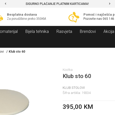
SIGURNO PLAĆANJE PLATNIM KARTICAMA!
Besplatna dostava
Pomoć i najčešća p
Za porudžbine preko 350KM.
Pozovite nas
065 146
omaterijal
Bijela tehnika
Rasvjeta
Brendovi
Akcija
ovi
Klub sto 60
Kostka
Klub sto 60
KLUB STOLOVI
Šifra artikla:
19334
395,00
KM